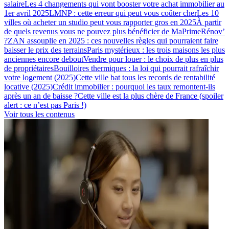
salaire
Les 4 changements qui vont booster votre achat immobilier au
1er avril 2025
LMNP : cette erreur qui peut vous coûter cher
Les 10
villes où acheter un studio peut vous rapporter gros en 2025
À partir
de quels revenus vous ne pouvez plus bénéficier de MaPrimeRénov’
?
ZAN assouplie en 2025 : ces nouvelles règles qui pourraient faire
baisser le prix des terrains
Paris mystérieux : les trois maisons les plus
anciennes encore debout
Vendre pour louer : le choix de plus en plus
de propriétaires
Bouilloires thermiques : la loi qui pourrait rafraîchir
votre logement (2025)
Cette ville bat tous les records de rentabilité
locative (2025)
Crédit immobilier : pourquoi les taux remontent-ils
après un an de baisse ?
Cette ville est la plus chère de France (spoiler
alert : ce n’est pas Paris !)
Voir tous les contenus