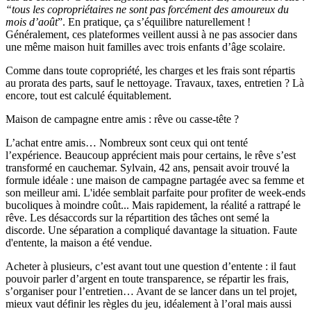
“tous les copropriétaires ne sont pas forcément des amoureux du
mois d’août
”. En pratique, ça s’équilibre naturellement !
Généralement, ces plateformes veillent aussi à ne pas associer dans
une même maison huit familles avec trois enfants d’âge scolaire.
Comme dans toute copropriété, les charges et les frais sont répartis
au prorata des parts, sauf le nettoyage. Travaux, taxes, entretien ? Là
encore, tout est calculé équitablement.
Maison de campagne entre amis : rêve ou casse-tête ?
L’achat entre amis… Nombreux sont ceux qui ont tenté
l’expérience. Beaucoup apprécient mais pour certains, le rêve s’est
transformé en cauchemar. Sylvain, 42 ans, pensait avoir trouvé la
formule idéale : une maison de campagne partagée avec sa femme et
son meilleur ami. L'idée semblait parfaite pour profiter de week-ends
bucoliques à moindre coût... Mais rapidement, la réalité a rattrapé le
rêve. Les désaccords sur la répartition des tâches ont semé la
discorde. Une séparation a compliqué davantage la situation. Faute
d'entente, la maison a été vendue.
Acheter à plusieurs, c’est avant tout une question d’entente : il faut
pouvoir parler d’argent en toute transparence, se répartir les frais,
s’organiser pour l’entretien… Avant de se lancer dans un tel projet,
mieux vaut définir les règles du jeu, idéalement à l’oral mais aussi