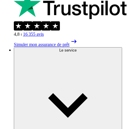
4,8
⏐
16 355
avis
Simuler mon assurance de prêt
Le service