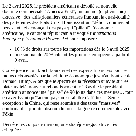
Le 2 avril 2025, le président américain a dévoilé sa nouvelle
doctrine commerciale "America First", un tantinet (euphémisme)
agressive : des tarifs douaniers généralisés frappant la quasi-totalité
des partenaires des États-Unis. Brandissant un "déficit commercial
persistant" et dénonçant des pays qui "pillent" l’économie
américaine, le candidat républicain a invoqué l’
International
Emergency Economic Powers Act
pour imposer :
10 % de droits sur toutes les importations dès le 5 avril 2025,
une surtaxe de 20 % ciblant les produits européens à partir du
9 avril.
Conséquence : un krach boursier et des experts financiers pour le
moins déboussolés par la politique économique jusqu'au boutiste de
Donald Trump. Alors que le spectre de la récession s’invite sur les
plateaux télé, nouveau rebondissement le 13 avril : le président
américain annonce une "pause" de 90 jours dans ces mesures… tout
en avertissant qu’"aucun pays ne serait tiré d'affaires ". Seule
exception : la Chine, qui reste soumise à des taxes "massives",
confirmant la priorité absolue donnée à la guerre commerciale avec
Pékin.
Derrière les coups de menton, une stratégie négociatrice très
critiquée :