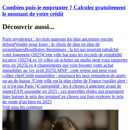
Combien puis-je emprunter ? Calculez gratuitement
le montant de votre crédit
Découvrir aussi...
Paris mystérieux : les trois maisons les plus anciennes encore
debout
Vendre pour louer : le choix de plus en plus de
propriétaires
Bouilloires thermiques : la loi qui pourrait rafraîchir
votre logement (2025)
Cette ville bat tous les records de rentabilité
locative (2025)
Les 10 villes où acheter un studio peut vous rapporter
gros en 2025
Les 4 changements qui vont booster votre achat
immobilier au 1er avril 2025
LMNP : cette erreur qui peut vous
coûter cher
Crédit immobilier : pourquoi les taux remontent-ils après
un an de baisse ?
Cette ville est la plus chère de France (spoiler alert :
ce n’est pas Paris !)
Copropriété : les 4 choses à anticiper avant de
signer
ZAN assouplie en 2025 : ces nouvelles règles qui pourraient
faire baisser le prix des terrains
Ces choses qui font exploser le prix
de vente d'un bien en 2025
Voir tous les contenus