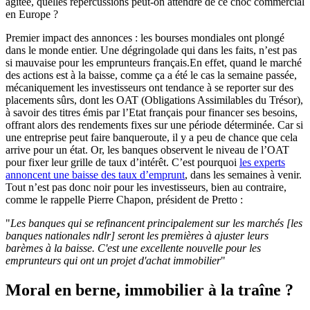
agitée, quelles répercussions peut-on attendre de ce choc commercial
en Europe ?
Premier impact des annonces : les bourses mondiales ont plongé
dans le monde entier. Une dégringolade qui dans les faits, n’est pas
si mauvaise pour les emprunteurs français.En effet, quand le marché
des actions est à la baisse, comme ça a été le cas la semaine passée,
mécaniquement les investisseurs ont tendance à se reporter sur des
placements sûrs, dont les OAT (Obligations Assimilables du Trésor),
à savoir des titres émis par l’Etat français pour financer ses besoins,
offrant alors des rendements fixes sur une période déterminée. Car si
une entreprise peut faire banqueroute, il y a peu de chance que cela
arrive pour un état. Or, les banques observent le niveau de l’OAT
pour fixer leur grille de taux d’intérêt. C’est pourquoi
les experts
annoncent une baisse des taux d’emprunt
, dans les semaines à venir.
Tout n’est pas donc noir pour les investisseurs, bien au contraire,
comme le rappelle Pierre Chapon, président de Pretto :
"
Les banques qui se refinancent principalement sur les marchés [les
banques nationales ndlr] seront les premières à ajuster leurs
barèmes à la baisse. C'est une excellente nouvelle pour les
emprunteurs qui ont un projet d'achat immobilier
"
Moral en berne, immobilier à la traîne ?