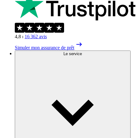
4,8
⏐
16 362
avis
Simuler mon assurance de prêt
Le service