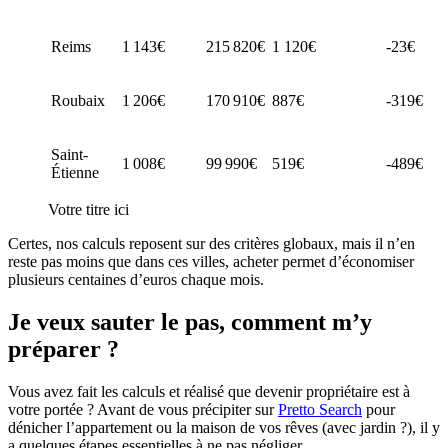
Reims
1 143€
215 820€
1 120€
-23€
Roubaix
1 206€
170 910€
887€
-319€
Saint-
1 008€
99 990€
519€
-489€
Étienne
Votre titre ici
Certes, nos calculs reposent sur des critères globaux, mais il n’en
reste pas moins que dans ces villes, acheter permet d’économiser
plusieurs centaines d’euros chaque mois.
Je veux sauter le pas, comment m’y
préparer ?
Vous avez fait les calculs et réalisé que devenir propriétaire est à
votre portée ? Avant de vous précipiter sur
Pretto Search
pour
dénicher l’appartement ou la maison de vos rêves (avec jardin ?), il y
a quelques étapes essentielles à ne pas négliger.