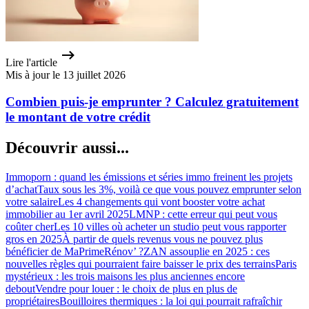
Lire l'article
Mis à jour le 13 juillet 2026
Combien puis-je emprunter ? Calculez gratuitement
le montant de votre crédit
Découvrir aussi...
Immoporn : quand les émissions et séries immo freinent les projets
d’achat
Taux sous les 3%, voilà ce que vous pouvez emprunter selon
votre salaire
Les 4 changements qui vont booster votre achat
immobilier au 1er avril 2025
LMNP : cette erreur qui peut vous
coûter cher
Les 10 villes où acheter un studio peut vous rapporter
gros en 2025
À partir de quels revenus vous ne pouvez plus
bénéficier de MaPrimeRénov’ ?
ZAN assouplie en 2025 : ces
nouvelles règles qui pourraient faire baisser le prix des terrains
Paris
mystérieux : les trois maisons les plus anciennes encore
debout
Vendre pour louer : le choix de plus en plus de
propriétaires
Bouilloires thermiques : la loi qui pourrait rafraîchir