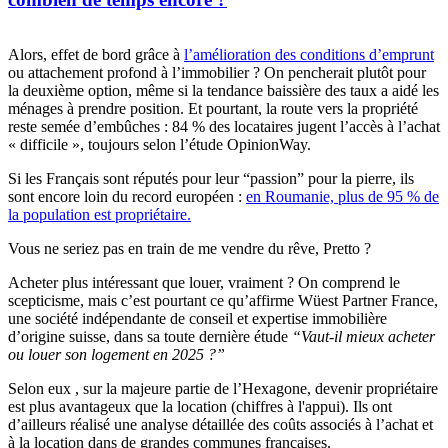
Alors, effet de bord grâce à
l’amélioration des conditions d’emprunt
ou attachement profond à l’immobilier ? On pencherait plutôt pour
la deuxième option, même si la tendance baissière des taux a aidé les
ménages à prendre position. Et pourtant, la route vers la propriété
reste semée d’embûches : 84 % des locataires jugent l’accès à l’achat
« difficile », toujours selon l’étude OpinionWay.
Si les Français sont réputés pour leur “passion” pour la pierre, ils
sont encore loin du record européen :
en Roumanie, plus de 95 % de
la population est propriétaire.
Vous ne seriez pas en train de me vendre du rêve, Pretto ?
Acheter plus intéressant que louer, vraiment ? On comprend le
scepticisme, mais c’est pourtant ce qu’affirme Wüest Partner France,
une société indépendante de conseil et expertise immobilière
d’origine suisse, dans sa toute dernière étude
“Vaut-il mieux acheter
ou louer son logement en 2025 ?”
Selon eux , sur la majeure partie de l’Hexagone, devenir propriétaire
est plus avantageux que la location (chiffres à l'appui). Ils ont
d’ailleurs réalisé une analyse détaillée des coûts associés à l’achat et
à la location dans de grandes communes françaises.