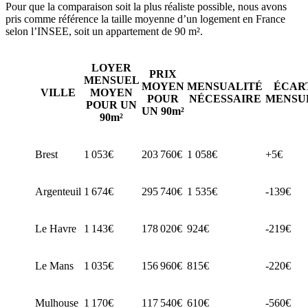
Pour que la comparaison soit la plus réaliste possible, nous avons
pris comme référence la taille moyenne d’un logement en France
selon l’INSEE, soit un appartement de 90 m².
LOYER
PRIX
MENSUEL
MOYEN
MENSUALITÉ
ÉCAR
VILLE
MOYEN
POUR
NÉCESSAIRE
MENSU
POUR UN
UN 90m²
90m²
Brest
1 053€
203 760€
1 058€
+5€
Argenteuil
1 674€
295 740€
1 535€
-139€
Le Havre
1 143€
178 020€
924€
-219€
Le Mans
1 035€
156 960€
815€
-220€
Mulhouse
1 170€
117 540€
610€
-560€