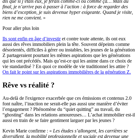
dis que si j’étais eux, je ferais comme-ci ou comme ça… Mais au
final, je n’arrive pas à passer à l’action : à force de regarder des
biens d’exception, je suis devenue hyper exigeante. Quand je visite,
rien ne me convient.
»
Pour aller plus loin
Ils sont enfin en âge d’investir
et contre toute attente, ils ont eux
aussi des rêves immobiliers plein la tête. Souvent dépeints comme
désorientés, difficiles à gérer ou instables, les jeunes de la génération
Z partageraient pourtant les mêmes aspirations que les générations
qui les ont précédés. Mais qu’est-ce qui les anime dans ce choix de
vie standardisé ? En quoi ce modèle de vie traditionnel les attire ?
On fait le point sur les aspirations immobilières de la génération Z.
Rêve vs réalité ?
Au-delà de l'exigence exacerbée que ces émissions et contenus 2.0
font naître, l’inaction ne serait-elle pas aussi une manière d’éviter
l’engagement ? Phénomène du “quiet quitting” au travail, du
“ghosting” dans les relations amoureuses… L’achat immobilier est-il
aussi en train de se faire gentiment larguer par les jeunes ?
Kevin Marie confirme : «
Les études s’allongent, les carrières se
diversifient, la mobilité professionnelle et sociale est devenue une