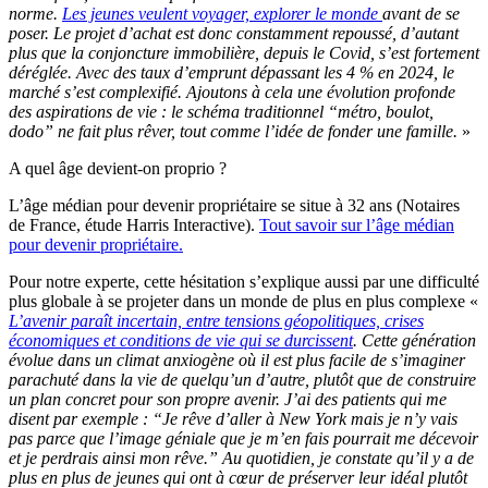
norme.
Les jeunes veulent voyager, explorer le monde
avant de se
poser. Le projet d’achat est donc constamment repoussé, d’autant
plus que la conjoncture immobilière, depuis le Covid, s’est fortement
déréglée. Avec des taux d’emprunt dépassant les 4 % en 2024, le
marché s’est complexifié. Ajoutons à cela une évolution profonde
des aspirations de vie : le schéma traditionnel “métro, boulot,
dodo” ne fait plus rêver, tout comme l’idée de fonder une famille.
»
A quel âge devient-on proprio ?
L’âge médian pour devenir propriétaire se situe à 32 ans (Notaires
de France, étude Harris Interactive).
Tout savoir sur l’âge médian
pour devenir propriétaire.
Pour notre experte, cette hésitation s’explique aussi par une difficulté
plus globale à se projeter dans un monde de plus en plus complexe «
L’avenir paraît incertain, entre tensions géopolitiques, crises
économiques et conditions de vie qui se durcissent
. Cette génération
évolue dans un climat anxiogène où il est plus facile de s’imaginer
parachuté dans la vie de quelqu’un d’autre, plutôt que de construire
un plan concret pour son propre avenir. J’ai des patients qui me
disent par exemple : “Je rêve d’aller à New York mais je n’y vais
pas parce que l’image géniale que je m’en fais pourrait me décevoir
et je perdrais ainsi mon rêve.” Au quotidien, je constate qu’il y a de
plus en plus de jeunes qui ont à cœur de préserver leur idéal plutôt