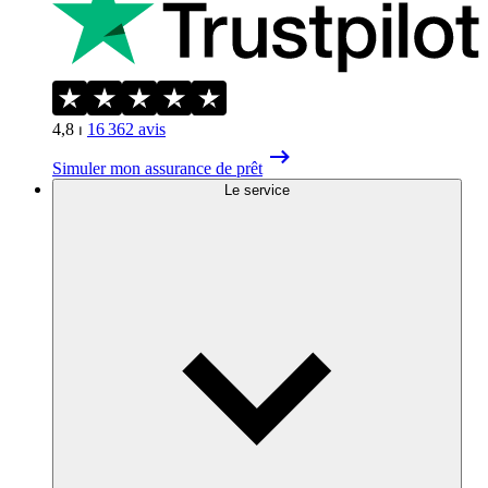
4,8
⏐
16 362
avis
Simuler mon assurance de prêt
Le service