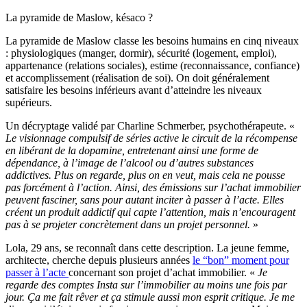
La pyramide de Maslow, késaco ?
La pyramide de Maslow classe les besoins humains en cinq niveaux
: physiologiques (manger, dormir), sécurité (logement, emploi),
appartenance (relations sociales), estime (reconnaissance, confiance)
et accomplissement (réalisation de soi). On doit généralement
satisfaire les besoins inférieurs avant d’atteindre les niveaux
supérieurs.
Un décryptage validé par Charline Schmerber, psychothérapeute. «
Le visionnage compulsif de séries active le circuit de la récompense
en libérant de la dopamine, entretenant ainsi une forme de
dépendance, à l’image de l’alcool ou d’autres substances
addictives. Plus on regarde, plus on en veut, mais cela ne pousse
pas forcément à l’action. Ainsi, des émissions sur l’achat immobilier
peuvent fasciner, sans pour autant inciter à passer à l’acte. Elles
créent un produit addictif qui capte l’attention, mais n’encouragent
pas à se projeter concrètement dans un projet personnel.
»
Lola, 29 ans, se reconnaît dans cette description. La jeune femme,
architecte, cherche depuis plusieurs années
le “bon” moment pour
passer à l’acte
concernant son projet d’achat immobilier. «
Je
regarde des comptes Insta sur l’immobilier au moins une fois par
jour. Ça me fait rêver et ça stimule aussi mon esprit critique. Je me