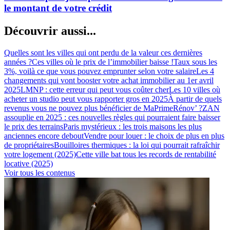
le montant de votre crédit
Découvrir aussi...
Quelles sont les villes qui ont perdu de la valeur ces dernières
années ?
Ces villes où le prix de l’immobilier baisse !
Taux sous les
3%, voilà ce que vous pouvez emprunter selon votre salaire
Les 4
changements qui vont booster votre achat immobilier au 1er avril
2025
LMNP : cette erreur qui peut vous coûter cher
Les 10 villes où
acheter un studio peut vous rapporter gros en 2025
À partir de quels
revenus vous ne pouvez plus bénéficier de MaPrimeRénov’ ?
ZAN
assouplie en 2025 : ces nouvelles règles qui pourraient faire baisser
le prix des terrains
Paris mystérieux : les trois maisons les plus
anciennes encore debout
Vendre pour louer : le choix de plus en plus
de propriétaires
Bouilloires thermiques : la loi qui pourrait rafraîchir
votre logement (2025)
Cette ville bat tous les records de rentabilité
locative (2025)
Voir tous les contenus