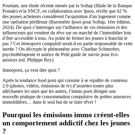
Pourtant, une étude récente menée par la Sofiap (filiale de la Banque
Postale) et la SNCF, en collaboration avec Ipsos, révèle que 62 %
des jeunes acheteurs considèrent l'acquisition d'un logement comme
une opération périlleuse (Baromètre Ipsos pour Sofiap, 1ère édition,
2024). De quoi s’interroger sur l’influence de ces émissions et des
influenceurs qui vendent du rêve sur un marché de l’immobilier loin
d’être accessible à tous. Au point de freiner les jeunes à franchir le
pas ? Cet
immoporn
compulsif serait-il en partie responsable de cette
inertie ? On décrypte le phénomène avec Charline Schmerber,
psychothérapeute et autrice de Petit guide de survie pour éco-
anxieux (ed. Philippe Rey).
Immoporn, ça veut dire quoi ?
Après la tendance food porn qui consiste à se repaître de contenus
2.0 (photos, vidéos, émissions de tv) d’assiettes toutes plus
alléchantes les unes que les autres, l’immo porn désigne une
nouvelle pratique de consommation compulsive de petites annonces
immobilières… dans le seul but de se faire rêver !
Pourquoi les émissions immo créent-elles
un comportement addictif chez les jeunes
?