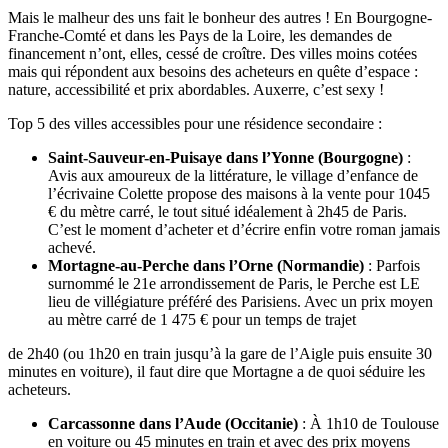
Mais le malheur des uns fait le bonheur des autres ! En Bourgogne-
Franche-Comté et dans les Pays de la Loire, les demandes de
financement n’ont, elles, cessé de croître. Des villes moins cotées
mais qui répondent aux besoins des acheteurs en quête d’espace :
nature, accessibilité et prix abordables. Auxerre, c’est sexy !
Top 5 des villes accessibles pour une résidence secondaire :
Saint-Sauveur-en-Puisaye dans l’Yonne (Bourgogne)
:
Avis aux amoureux de la littérature, le village d’enfance de
l’écrivaine Colette propose des maisons à la vente pour 1045
€ du mètre carré, le tout situé idéalement à 2h45 de Paris.
C’est le moment d’acheter et d’écrire enfin votre roman jamais
achevé.
Mortagne-au-Perche dans l’Orne (Normandie)
: Parfois
surnommé le 21e arrondissement de Paris, le Perche est LE
lieu de villégiature préféré des Parisiens. Avec un prix moyen
au mètre carré de 1 475 € pour un temps de trajet
de 2h40 (ou 1h20 en train jusqu’à la gare de l’Aigle puis ensuite 30
minutes en voiture), il faut dire que Mortagne a de quoi séduire les
acheteurs.
Carcassonne dans l’Aude (Occitanie)
: À 1h10 de Toulouse
en voiture ou 45 minutes en train et avec des prix moyens