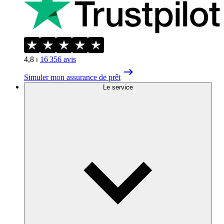
4,8
⏐
16 356
avis
Simuler mon assurance de prêt
Le service