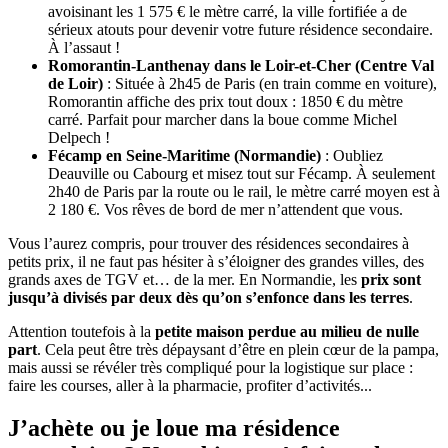
avoisinant les 1 575 € le mètre carré, la ville fortifiée a de
sérieux atouts pour devenir votre future résidence secondaire.
À l’assaut !
Romorantin-Lanthenay dans le Loir-et-Cher (Centre Val
de Loir)
: Située à 2h45 de Paris (en train comme en voiture),
Romorantin affiche des prix tout doux : 1850 € du mètre
carré. Parfait pour marcher dans la boue comme Michel
Delpech !
Fécamp en Seine-Maritime (Normandie)
: Oubliez
Deauville ou Cabourg et misez tout sur Fécamp. À seulement
2h40 de Paris par la route ou le rail, le mètre carré moyen est à
2 180 €. Vos rêves de bord de mer n’attendent que vous.
Vous l’aurez compris, pour trouver des résidences secondaires à
petits prix, il ne faut pas hésiter à s’éloigner des grandes villes, des
grands axes de TGV et… de la mer. En Normandie, les
prix sont
jusqu’à divisés par deux dès qu’on s’enfonce dans les terres
.
Attention toutefois à la
petite maison perdue au milieu de nulle
part
. Cela peut être très dépaysant d’être en plein cœur de la pampa,
mais aussi se révéler très compliqué pour la logistique sur place :
faire les courses, aller à la pharmacie, profiter d’activités...
J’achète ou je loue ma résidence