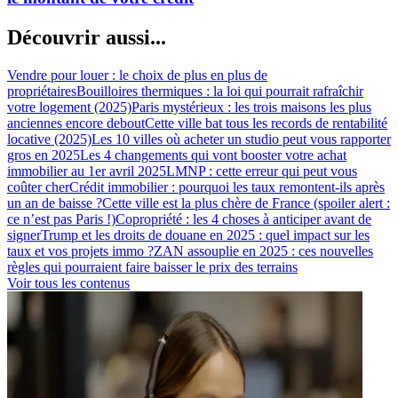
Découvrir aussi...
Vendre pour louer : le choix de plus en plus de
propriétaires
Bouilloires thermiques : la loi qui pourrait rafraîchir
votre logement (2025)
Paris mystérieux : les trois maisons les plus
anciennes encore debout
Cette ville bat tous les records de rentabilité
locative (2025)
Les 10 villes où acheter un studio peut vous rapporter
gros en 2025
Les 4 changements qui vont booster votre achat
immobilier au 1er avril 2025
LMNP : cette erreur qui peut vous
coûter cher
Crédit immobilier : pourquoi les taux remontent-ils après
un an de baisse ?
Cette ville est la plus chère de France (spoiler alert :
ce n’est pas Paris !)
Copropriété : les 4 choses à anticiper avant de
signer
Trump et les droits de douane en 2025 : quel impact sur les
taux et vos projets immo ?
ZAN assouplie en 2025 : ces nouvelles
règles qui pourraient faire baisser le prix des terrains
Voir tous les contenus