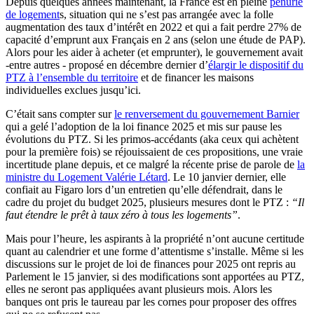
Depuis quelques années maintenant, la France est en pleine
pénurie
de logement
s, situation qui ne s’est pas arrangée avec la folle
augmentation des taux d’intérêt en 2022 et qui a fait perdre 27% de
capacité d’emprunt aux Français en 2 ans (selon une étude de PAP).
Alors pour les aider à acheter (et emprunter), le gouvernement avait
-entre autres - proposé en décembre dernier d’
élargir le dispositif du
PTZ à l’ensemble du territoire
et de financer les maisons
individuelles exclues jusqu’ici.
C’était sans compter sur
le renversement du gouvernement Barnier
qui a gelé l’adoption de la loi finance 2025 et mis sur pause les
évolutions du PTZ. Si les primos-accédants (aka ceux qui achètent
pour la première fois) se réjouissaient de ces propositions, une vraie
incertitude plane depuis, et ce malgré la récente prise de parole de
la
ministre du Logement Valérie Létard
. Le 10 janvier dernier, elle
confiait au Figaro lors d’un entretien qu’elle défendrait, dans le
cadre du projet du budget 2025, plusieurs mesures dont le PTZ :
“Il
faut étendre le prêt à taux zéro à tous les logements”
.
Mais pour l’heure, les aspirants à la propriété n’ont aucune certitude
quant au calendrier et une forme d’attentisme s’installe. Même si les
discussions sur le projet de loi de finances pour 2025 ont repris au
Parlement le 15 janvier, si des modifications sont apportées au PTZ,
elles ne seront pas appliquées avant plusieurs mois. Alors les
banques ont pris le taureau par les cornes pour proposer des offres