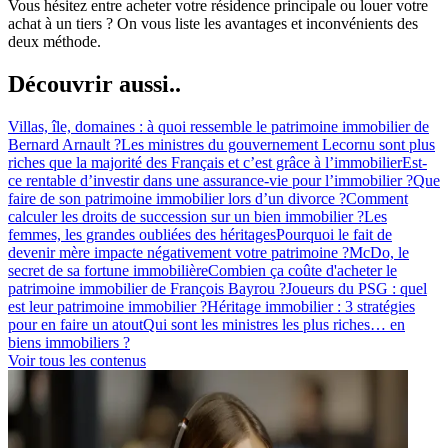
Vous hésitez entre acheter votre résidence principale ou louer votre
achat à un tiers ? On vous liste les avantages et inconvénients des
deux méthode.
Découvrir aussi..
Villas, île, domaines : à quoi ressemble le patrimoine immobilier de
Bernard Arnault ?
Les ministres du gouvernement Lecornu sont plus
riches que la majorité des Français et c’est grâce à l’immobilier
Est-
ce rentable d’investir dans une assurance-vie pour l’immobilier ?
Que
faire de son patrimoine immobilier lors d’un divorce ?
Comment
calculer les droits de succession sur un bien immobilier ?
Les
femmes, les grandes oubliées des héritages
Pourquoi le fait de
devenir mère impacte négativement votre patrimoine ?
McDo, le
secret de sa fortune immobilière
Combien ça coûte d'acheter le
patrimoine immobilier de François Bayrou ?
Joueurs du PSG : quel
est leur patrimoine immobilier ?
Héritage immobilier : 3 stratégies
pour en faire un atout
Qui sont les ministres les plus riches… en
biens immobiliers ?
Voir tous les contenus