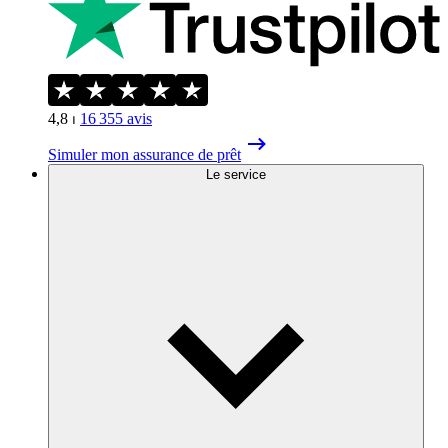
4,8
⏐
16 355
avis
Simuler mon assurance de prêt
Le service