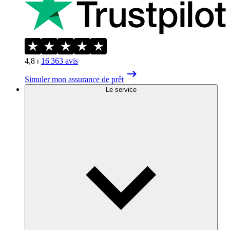
4,8
⏐
16 363
avis
Simuler mon assurance de prêt
Le service