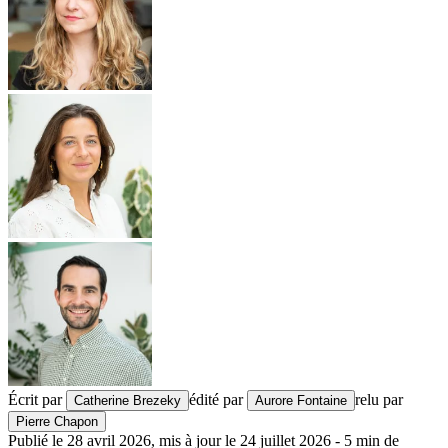
Écrit par
édité par
relu par
Catherine Brezeky
Aurore Fontaine
Pierre Chapon
Publié le
28 avril 2026
,
mis à jour le
24 juillet 2026
-
5
min de