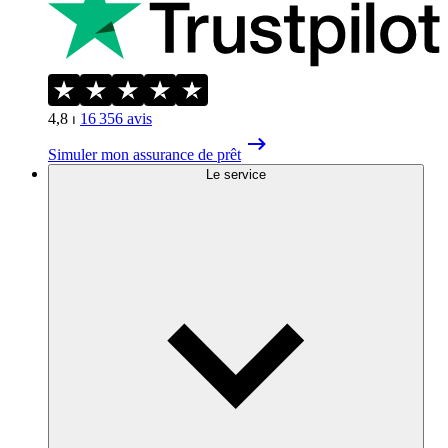
4,8
⏐
16 356
avis
Simuler mon assurance de prêt
Le service