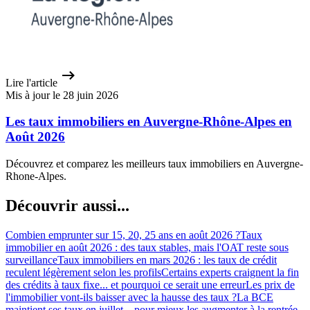
Lire l'article
Mis à jour le 28 juin 2026
Les taux immobiliers en Auvergne-Rhône-Alpes en
Août 2026
Découvrez et comparez les meilleurs taux immobiliers en Auvergne-
Rhone-Alpes.
Découvrir aussi...
Combien emprunter sur 15, 20, 25 ans en août 2026 ?
Taux
immobilier en août 2026 : des taux stables, mais l'OAT reste sous
surveillance
Taux immobiliers en mars 2026 : les taux de crédit
reculent légèrement selon les profils
Certains experts craignent la fin
des crédits à taux fixe... et pourquoi ce serait une erreur
Les prix de
l'immobilier vont-ils baisser avec la hausse des taux ?
La BCE
maintient ses taux en juillet... pour mieux les augmenter à la rentrée