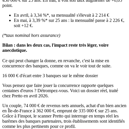
450 000 € sur 25 ans. En mai, il voit son taux augmenter de +0,05
point.
En avril, à 3,34 %*, sa mensualité s'élevait à 2 214 €
En mai, à 3,39 %* sur 25 ans : la mensualité passe à 2 226 €,
soit +12 €.
(*taux nominal hors assurance)
Bilan : dans les deux cas, l'impact reste très léger, voire
anecdotique.
Ce qui peut changer la donne, en revanche, c'est la mise en
concurrence des banques, comme on va le voir tout de suite.
16 000 € d'écart entre 3 banques sur le même dossier
Vous pensez que faire jouer la concurrence rapporte quelques
centaines d'euros ? Détrompez-vous. Voici un dossier réel, traité
chez Pretto en avril 2026.
Un couple, 74 000 € de revenus nets annuels, achat d'un bien ancien
en Île-de-France à 362 000 €, emprunt de 335 000 € sur 25 ans.
Grâce à Finspot, le scanner Pretto qui interroge en temps réel les
barèmes des banques partenaires, trois établissements sont identifiés
comme les plus pertinents pour ce profil.