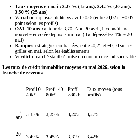
Taux moyens en mai : 3,27 % (15 ans), 3,42 % (20 ans),
3,50 % (25 ans)
Variation :
quasi-stabilité vs avril 2026 (entre -0,02 et +0,05
point selon les profils)
OAT 10 ans :
autour de 3,70 % au 30 avril, il connaît une
nouvelle envolée depuis la mi-mai (il a dépassé les 4% le 20
mai)
Banques :
stratégies contrastées, entre -0,25 et +0,10 sur les
grilles en mai, selon les établissements
Verdict :
marché stabilisé, mise en concurrence indispensable
Les taux de crédit immobilier moyens en mai 2026, selon la
tranche de revenus
Profil 0-
Profil 40-
Profil
Taux moyen (tous
40k€
80k€
>80k€
profils)
15
3,35%
3,25%
3,20%
3,27%
ans
20
3,49%
3,45%
3,31%
3,42%