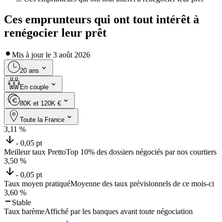
Ces emprunteurs qui ont tout intérêt à
renégocier leur prêt
Mis à jour le
3 août 2026
20 ans
En couple
80K et 120K €
Toute la France
3,11
%
- 0,05 pt
Meilleur taux Pretto
Top 10% des dossiers négociés par nos courtiers
3,50
%
- 0,05 pt
Taux moyen pratiqué
Moyenne des taux prévisionnels de ce mois-ci
3,60
%
Stable
Taux barème
Affiché par les banques avant toute négociation