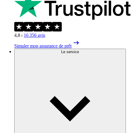
4,8
⏐
16 356
avis
Simuler mon assurance de prêt
Le service