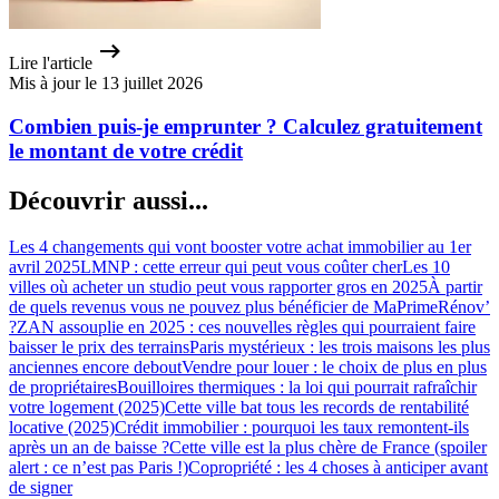
Lire l'article
Mis à jour le 13 juillet 2026
Combien puis-je emprunter ? Calculez gratuitement
le montant de votre crédit
Découvrir aussi...
Les 4 changements qui vont booster votre achat immobilier au 1er
avril 2025
LMNP : cette erreur qui peut vous coûter cher
Les 10
villes où acheter un studio peut vous rapporter gros en 2025
À partir
de quels revenus vous ne pouvez plus bénéficier de MaPrimeRénov’
?
ZAN assouplie en 2025 : ces nouvelles règles qui pourraient faire
baisser le prix des terrains
Paris mystérieux : les trois maisons les plus
anciennes encore debout
Vendre pour louer : le choix de plus en plus
de propriétaires
Bouilloires thermiques : la loi qui pourrait rafraîchir
votre logement (2025)
Cette ville bat tous les records de rentabilité
locative (2025)
Crédit immobilier : pourquoi les taux remontent-ils
après un an de baisse ?
Cette ville est la plus chère de France (spoiler
alert : ce n’est pas Paris !)
Copropriété : les 4 choses à anticiper avant
de signer