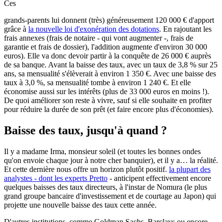
Ces
grands-parents lui donnent (très) généreusement 120 000 € d'apport
grâce à
la nouvelle loi d'exonération des dotations
. En rajoutant les
frais annexes (frais de notaire - qui vont augmenter -, frais de
garantie et frais de dossier), l'addition augmente d'environ 30 000
euros). Elle va donc devoir partir à la conquête de 26 000 € auprès
de sa banque. Avant la baisse des taux, avec un taux de 3,8 % sur 25
ans, sa mensualité s'élèverait à environ 1 350 €. Avec une baisse des
taux à 3,0 %, sa mensualité tombe à environ 1 240 €. Et elle
économise aussi sur les intérêts (plus de 33 000 euros en moins !).
De quoi améliorer son reste à vivre, sauf si elle souhaite en profiter
pour réduire la durée de son prêt (et faire encore plus d'économies).
Baisse des taux, jusqu'à quand ?
Il y a madame Irma, monsieur soleil (et toutes les bonnes ondes
qu'on envoie chaque jour à notre cher banquier), et il y a… la réalité.
Et cette dernière nous offre un horizon plutôt positif.
la plupart des
analystes - dont les experts Pretto
- anticipent effectivement encore
quelques baisses des taux directeurs, à l'instar de Nomura (le plus
grand groupe bancaire d'investissement et de courtage au Japon) qui
projette une nouvelle baisse des taux cette année.
D'autres institutions, comme Goldman Sachs, Barclays ou encore