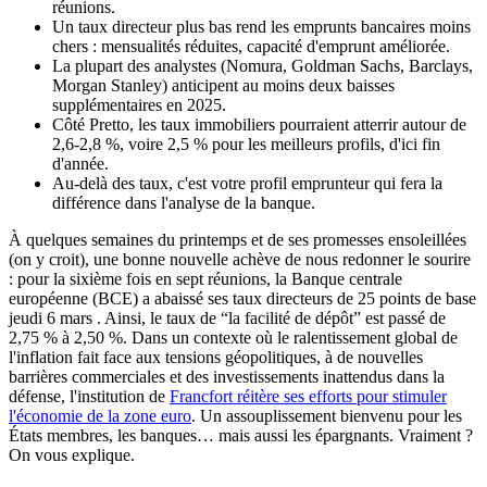
réunions.
Un taux directeur plus bas rend les emprunts bancaires moins
chers : mensualités réduites, capacité d'emprunt améliorée.
La plupart des analystes (Nomura, Goldman Sachs, Barclays,
Morgan Stanley) anticipent au moins deux baisses
supplémentaires en 2025.
Côté Pretto, les taux immobiliers pourraient atterrir autour de
2,6-2,8 %, voire 2,5 % pour les meilleurs profils, d'ici fin
d'année.
Au-delà des taux, c'est votre profil emprunteur qui fera la
différence dans l'analyse de la banque.
À quelques semaines du printemps et de ses promesses ensoleillées
(on y croit), une bonne nouvelle achève de nous redonner le sourire
: pour la sixième fois en sept réunions, la Banque centrale
européenne (BCE) a abaissé ses taux directeurs de 25 points de base
jeudi 6 mars . Ainsi, le taux de “la facilité de dépôt” est passé de
2,75 % à 2,50 %. Dans un contexte où le ralentissement global de
l'inflation fait face aux tensions géopolitiques, à de nouvelles
barrières commerciales et des investissements inattendus dans la
défense, l'institution de
Francfort réitère ses efforts pour stimuler
l'économie de la zone euro
. Un assouplissement bienvenu pour les
États membres, les banques… mais aussi les épargnants. Vraiment ?
On vous explique.