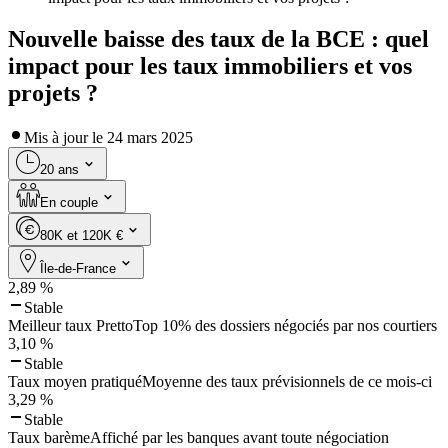
Nouvelle baisse des taux de la BCE : quel
impact pour les taux immobiliers et vos
projets ?
Mis à jour le
24 mars 2025
20 ans
En couple
80K et 120K €
Île-de-France
2,89
%
Stable
Meilleur taux Pretto
Top 10% des dossiers négociés par nos courtiers
3,10
%
Stable
Taux moyen pratiqué
Moyenne des taux prévisionnels de ce mois-ci
3,29
%
Stable
Taux barème
Affiché par les banques avant toute négociation