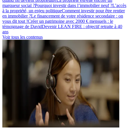
quand on devient propriétaire
La propriété est-elle encore un
marqueur social ?
Pourquoi investir dans l’immobilier neuf ?
L’accès
à la propriété, un enjeu politique
Comment investir pour être rentier
en immobilier ?
Le financement de votre résidence secondaire : on
vous dit tout !
Créer un patrimoine avec 2000 € mensuels : le
témoignage de David
Devenir LEAN FIRE : objectif retraite à 40
ans
Voir tous les contenus