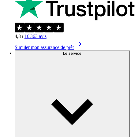
4,8
⏐
16 363
avis
Simuler mon assurance de prêt
Le service