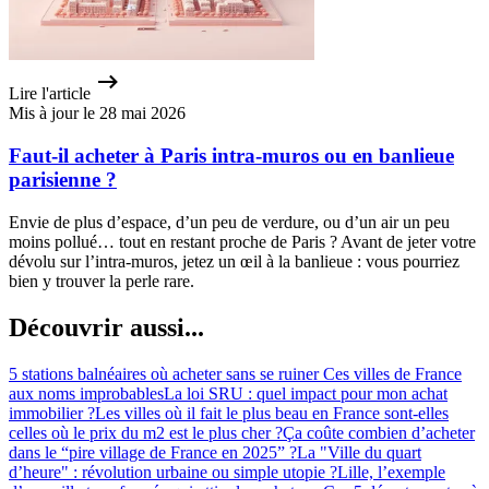
Lire l'article
Mis à jour le 28 mai 2026
Faut-il acheter à Paris intra-muros ou en banlieue
parisienne ?
Envie de plus d’espace, d’un peu de verdure, ou d’un air un peu
moins pollué… tout en restant proche de Paris ? Avant de jeter votre
dévolu sur l’intra-muros, jetez un œil à la banlieue : vous pourriez
bien y trouver la perle rare.
Découvrir aussi...
5 stations balnéaires où acheter sans se ruiner
Ces villes de France
aux noms improbables
La loi SRU : quel impact pour mon achat
immobilier ?
Les villes où il fait le plus beau en France sont-elles
celles où le prix du m2 est le plus cher ?
Ça coûte combien d’acheter
dans le “pire village de France en 2025” ?
La "Ville du quart
d’heure" : révolution urbaine ou simple utopie ?
Lille, l’exemple