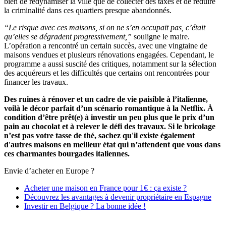
bien de redynamiser la ville que de collecter des taxes et de réduire
la criminalité dans ces quartiers presque abandonnés.
“Le risque avec ces maisons, si on ne s’en occupait pas, c’était
qu’elles se dégradent progressivement,”
souligne le maire.
L’opération a rencontré un certain succès, avec une vingtaine de
maisons vendues et plusieurs rénovations engagées. Cependant, le
programme a aussi suscité des critiques, notamment sur la sélection
des acquéreurs et les difficultés que certains ont rencontrées pour
financer les travaux.
Des ruines à rénover et un cadre de vie paisible à l’italienne,
voilà le décor parfait d’un scénario romantique à la Netflix. À
condition d’être prêt(e) à investir un peu plus que le prix d’un
pain au chocolat et à relever le défi des travaux. Si le bricolage
n’est pas votre tasse de thé, sachez qu'il existe également
d'autres maisons en meilleur état qui n’attendent que vous dans
ces charmantes bourgades italiennes.
Envie d’acheter en Europe ?
Acheter une maison en France pour 1€ : ça existe ?
Découvrez les avantages à devenir propriétaire en Espagne
Investir en Belgique ? La bonne idée !