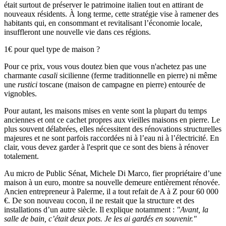
était surtout de préserver le patrimoine italien tout en attirant de
nouveaux résidents. À long terme, cette stratégie vise à ramener des
habitants qui, en consommant et revitalisant l’économie locale,
insuffleront une nouvelle vie dans ces régions.
1€ pour quel type de maison ?
Pour ce prix, vous vous doutez bien que vous n'achetez pas une
charmante
casali
sicilienne (ferme traditionnelle en pierre) ni même
une
rustici
toscane (maison de campagne en pierre) entourée de
vignobles.
Pour autant, les maisons mises en vente sont la plupart du temps
anciennes et ont ce cachet propres aux vieilles maisons en pierre. Le
plus souvent délabrées, elles nécessitent des rénovations structurelles
majeures et ne sont parfois raccordées ni à l’eau ni à l’électricité. En
clair, vous devez garder à l'esprit que ce sont des biens à rénover
totalement.
Au micro de Public Sénat, Michele Di Marco, fier propriétaire d’une
maison à un euro, montre sa nouvelle demeure entièrement rénovée.
Ancien entrepreneur à Palerme, il a tout refait de A à Z pour 60 000
€. De son nouveau cocon, il ne restait que la structure et des
installations d’un autre siècle. Il explique notamment :
"Avant, la
salle de bain, c’était deux pots. Je les ai gardés en souvenir."