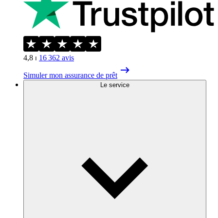
4,8
⏐
16 362
avis
Simuler mon assurance de prêt
Le service