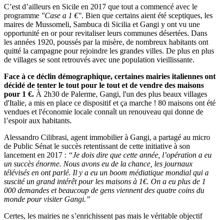
C’est d’ailleurs en Sicile en 2017 que tout a commencé avec le
programme
"Case a 1 €"
. Bien que certains aient été sceptiques, les
maires de Mussomeli, Sambuca di Sicilia et Gangi y ont vu une
opportunité en or pour revitaliser leurs communes désertées. Dans
les années 1920, poussés par la misère, de nombreux habitants ont
quitté la campagne pour rejoindre les grandes villes. De plus en plus
de villages se sont retrouvés avec une population vieillissante.
Face à ce déclin démographique, certaines mairies italiennes ont
décidé de tenter le tout pour le tout et de vendre des maisons
pour 1 €.
À 2h30 de Palerme, Gangi, l'un des plus beaux villages
d'Italie, a mis en place ce dispositif et ça marche ! 80 maisons ont été
vendues et l'économie locale connaît un renouveau qui donne de
l’espoir aux habitants.
Alessandro Cilibrasi, agent immobilier à Gangi, a partagé au micro
de Public Sénat le succès retentissant de cette initiative à son
lancement en 2017 :
“Je dois dire que cette année, l’opération a eu
un succès énorme. Nous avons eu de la chance, les journaux
télévisés en ont parlé. Il y a eu un boom médiatique mondial qui a
suscité un grand intérêt pour les maisons à 1€. On a eu plus de 1
000 demandes et beaucoup de gens viennent des quatre coins du
monde pour visiter Gangi.”
Certes, les mairies ne s’enrichissent pas mais le véritable objectif