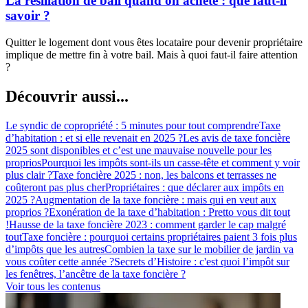
La résiliation de bail quand on achète : que faut-il
savoir ?
Quitter le logement dont vous êtes locataire pour devenir propriétaire
implique de mettre fin à votre bail. Mais à quoi faut-il faire attention
?
Découvrir aussi...
Le syndic de copropriété : 5 minutes pour tout comprendre
Taxe
d’habitation : et si elle revenait en 2025 ?
Les avis de taxe foncière
2025 sont disponibles et c’est une mauvaise nouvelle pour les
proprios
Pourquoi les impôts sont-ils un casse-tête et comment y voir
plus clair ?
Taxe foncière 2025 : non, les balcons et terrasses ne
coûteront pas plus cher
Propriétaires : que déclarer aux impôts en
2025 ?
Augmentation de la taxe foncière : mais qui en veut aux
proprios ?
Exonération de la taxe d’habitation : Pretto vous dit tout
!
Hausse de la taxe foncière 2023 : comment garder le cap malgré
tout
Taxe foncière : pourquoi certains propriétaires paient 3 fois plus
d’impôts que les autres
Combien la taxe sur le mobilier de jardin va
vous coûter cette année ?
Secrets d’Histoire : c'est quoi l’impôt sur
les fenêtres, l’ancêtre de la taxe foncière ?
Voir tous les contenus