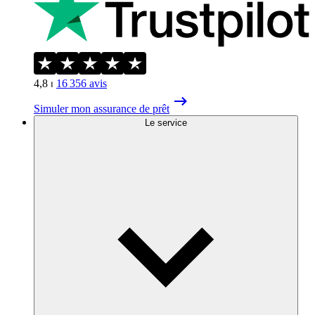
4,8
⏐
16 356
avis
Simuler mon assurance de prêt
Le service