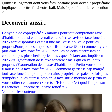
Quitter le logement dont vous êtes locataire pour devenir propriétaire
implique de mettre fin à votre bail. Mais à quoi faut-il faire attention
?
Découvrir aussi...
Le syndic de copropriété : 5 minutes pour tout comprendre
Taxe
d’habitation : et si elle revenait en 2025 ?
Les avis de taxe foncière
2025 sont disponibles et c’est une mauvaise nouvelle pour les
proprios
Pourquoi les impôts sont-ils un casse-tête et comment y voir
plus clair ?
Taxe foncière 2025 : non, les balcons et terrasses ne
coûteront pas plus cher
Propriétaires : que déclarer aux impôts en
2025 ?
Augmentation de la taxe foncière : mais qui en veut aux
proprios ?
Exonération de la taxe d’habitation : Pretto vous dit tout
!
Hausse de la taxe foncière 2023 : comment garder le cap malgré
tout
Taxe foncière : pourquoi certains propriétaires paient 3 fois plus
d’impôts que les autres
Combien la taxe sur le mobilier de jardin va
vous coûter cette année ?
Secrets d’Histoire : c'est quoi l’impôt sur
les fenêtres, l’ancêtre de la taxe foncière ?
Voir tous les contenus