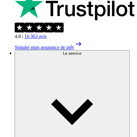
4,8
⏐
16 363
avis
Simuler mon assurance de prêt
Le service