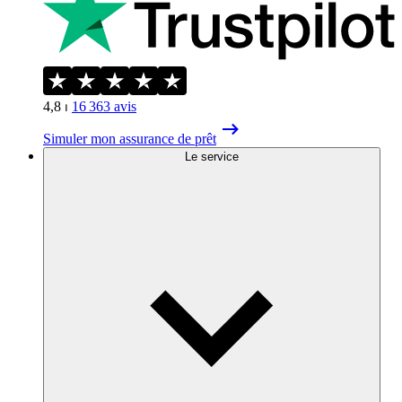
4,8
⏐
16 363
avis
Simuler mon assurance de prêt
Le service