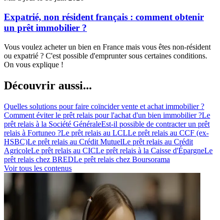
Expatrié, non résident français : comment obtenir
un prêt immobilier ?
Vous voulez acheter un bien en France mais vous êtes non-résident
ou expatrié ? C'est possible d'emprunter sous certaines conditions.
On vous explique !
Découvrir aussi...
Quelles solutions pour faire coïncider vente et achat immobilier ?
Comment éviter le prêt relais pour l'achat d'un bien immobilier ?
Le
prêt relais à la Société Générale
Est-il possible de contracter un prêt
relais à Fortuneo ?
Le prêt relais au LCL
Le prêt relais au CCF (ex-
HSBC)
Le prêt relais au Crédit Mutuel
Le prêt relais au Crédit
Agricole
Le prêt relais au CIC
Le prêt relais à la Caisse d'Épargne
Le
prêt relais chez BRED
Le prêt relais chez Boursorama
Voir tous les contenus