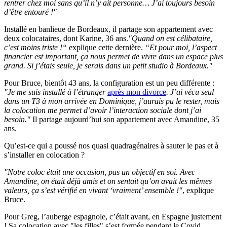
rentrer chez moi sans qu’il n’y ait personne… J’ai toujours besoin
d’être entouré !"
Installé en banlieue de Bordeaux, il partage son appartement avec
deux colocataires, dont Karine, 36 ans.
"Quand on est célibataire,
c’est moins triste !“
explique cette dernière.
“Et pour moi, l’aspect
financier est important, ça nous permet de vivre dans un espace plus
grand. Si j’étais seule, je serais dans un petit studio à Bordeaux."
Pour Bruce, bientôt 43 ans, la configuration est un peu différente :
"Je me suis installé à l’étranger
après mon divorce
. J’ai vécu seul
dans un T3 à mon arrivée en Dominique, j’aurais pu le rester, mais
la colocation me permet d’avoir l’interaction sociale dont j’ai
besoin."
Il partage aujourd’hui son appartement avec Amandine, 35
ans.
Qu’est-ce qui a poussé nos quasi quadragénaires à sauter le pas et à
s’installer en colocation ?
"Notre coloc était une occasion, pas un objectif en soi. Avec
Amandine, on était déjà amis et on sentait qu’on avait les mêmes
valeurs, ça s’est vérifié en vivant ‘vraiment’ ensemble !"
, explique
Bruce.
Pour Greg, l’auberge espagnole, c’était avant, en Espagne justement
! Sa colocation avec "les filles" s’est formée pendant le Covid.