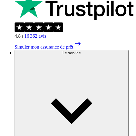
4,8
⏐
16 362
avis
Simuler mon assurance de prêt
Le service