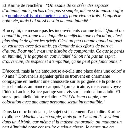
Et Karine de renchérir :
"On essaie de se créer des espaces
d’intimité, mais parfois c’est pas si simple, même si la maison offre
un
nombre suffisant de mètres carrés
pour vivre à trois. J’apprécie
notre vie, mais j’ai aussi besoin de mon intimité."
Bruce, lui, ne mesure pas les inconvénients comme tels.
"Quand on
connaît la personne avec laquelle on effectue une colocation, c’est
plus simple de gérer les griefs. C’est un peu comme quand on part
en vacances avec des amis, ça demande des efforts de part et
d’autre. Pour moi, c’est une histoire de compromis. Ce que je perds
en intimité, je le gagne en convivialité ! Si on n’a pas un esprit
d’ouverture, de respect et d’empathie, ça ne peut pas fonctionner."
D’accord, mais la vie amoureuse a-t-elle une place dans une coloc’ à
40 ans ? Doivent-ils signaler qu'ils se trouvent en charmante
compagnie en mettant une chaussette sur la poignée de la porte de
leur chambre, ambiance campus ? (on caricature, mais vous voyez
l’idée). Lucide, Bruce partage son avis sur la colocation adulte ET
sur sa potentielle future relation :
"Si j’étais en couple, une
colocation avec une autre personne serait incompatible."
Dans la coloc bordelaise, le sujet est justement d’actualité. Karine
explique :
"Marine est en couple, mais pour l’instant ils se voient
dans un Airbnb, car même si la maison est grande, on manque un
peu d’intimité pour construire quelque chose. Je pense que ça