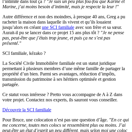
l’intimité dans tout ça ?
"Je suis un peu plus fou-fou que Karine et
Marine, j’ai moins besoin d’intimité, mais je respecte la leur !"
Autre différence et non des moindres, à presque 40 ans, Greg a pu
racheter la maison dans laquelle ils vivent et qu’ils louaient
jusqu’alors en créant
une SCI familiale
avec son frère et sa sœur.
Aurait-il pu se lancer dans ce projet 15 ans plus tôt ?
"Je ne pense
pas, peut-être que j’étais trop jeune, et puis ça ne s’est pas
présenté."
SCI familiale, kézako ?
La Société Civile Immobilière familiale est un statut juridique
permettant à plusieurs membres d’une même famille de partager la
propriété d’un bien. Parmi ses avantages, réduction d’impôts,
transmission du patrimoine à ses héritiers optimisée et gestion
partagée.
Ce statut vous intéresse ? Pretto vous accompagne de A à Z dans
votre projet. Contactez nos experts, ils sauront vous conseiller.
Découvrir la SCI familiale
Pour Bruce, une colocation n’est pas une question d’âge.
"En ce qui
me concerne, toutes mes colocs se ressemblent plus ou moins. J’ai
peut-être un état d’esprit un peu différent, mais selon moi une coloc