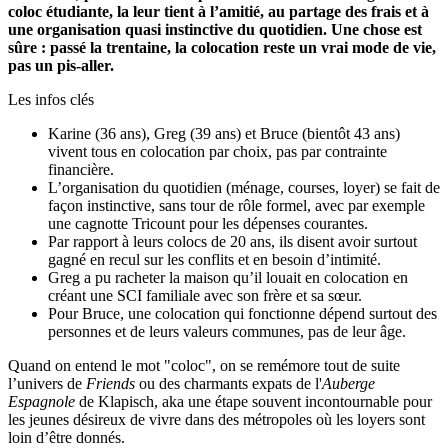
coloc étudiante, la leur tient à l’amitié, au partage des frais et à
une organisation quasi instinctive du quotidien. Une chose est
sûre : passé la trentaine, la colocation reste un vrai mode de vie,
pas un pis-aller.
Les infos clés
Karine (36 ans), Greg (39 ans) et Bruce (bientôt 43 ans)
vivent tous en colocation par choix, pas par contrainte
financière.
L’organisation du quotidien (ménage, courses, loyer) se fait de
façon instinctive, sans tour de rôle formel, avec par exemple
une cagnotte Tricount pour les dépenses courantes.
Par rapport à leurs colocs de 20 ans, ils disent avoir surtout
gagné en recul sur les conflits et en besoin d’intimité.
Greg a pu racheter la maison qu’il louait en colocation en
créant une SCI familiale avec son frère et sa sœur.
Pour Bruce, une colocation qui fonctionne dépend surtout des
personnes et de leurs valeurs communes, pas de leur âge.
Quand on entend le mot "coloc", on se remémore tout de suite
l’univers de
Friends
ou des charmants expats de l'
Auberge
Espagnole
de Klapisch, aka une étape souvent incontournable pour
les jeunes désireux de vivre dans des métropoles où les loyers sont
loin d’être donnés.