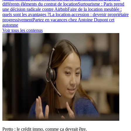
différents éléments du contrat de location
Surtourisme : Paris prend
une décision radicale contre Airbnb
Faire de la location meublée :
quels sont les avantages ?
La location-accession : devenir propriétaire
progressivement
Partez en vacances chez Antoine Dupont cet
automne
Voir tous les contenus
Pretto : le crédit immo, comme ça devrait être.