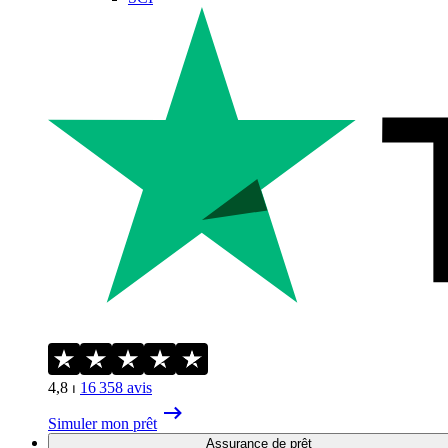
4,8
⏐
16 358
avis
Simuler mon prêt
Assurance de prêt