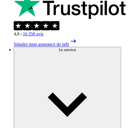
4,8
⏐
16 358
avis
Simuler mon assurance de prêt
Le service