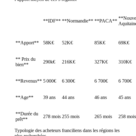
**Nouvel
**IDF**
**Normandie**
**PACA**
Aquitain
**Apport**
58K€
52K€
85K€
69K€
** Prix du
290k€
216K€
327K€
310K€
bien**
**Revenus**
5 000€
6 300€
6 700€
6 700€
**Age**
39 ans
44 ans
46 ans
45 ans
**Durée du
278 mois
255 mois
265 mois
258 mois
prêt**
Typologie des acheteurs franciliens dans les régions les
plus recherchées