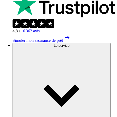
4,8
⏐
16 362
avis
Simuler mon assurance de prêt
Le service