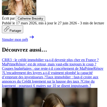
Écrit par
Catherine Brezeky
Publié le
17 mars 2026
,
mis à jour le
27 juin 2026
-
3
min de lecture
Partager
Simuler mon prêt
Découvrez aussi…
CRR3 : le crédit immobilier va-t-il devenir plus cher en France ?
MaPrimeRénov’ est de retour, mais vaut-elle toujours le coup ?
Coupes budgétaires : que reste-t-il concrètement de MaPrimeRénov
?
L'encadrement des loyers a-t-il vraiment plombé la capacité
d’emprunt des investisseurs ?
Taux immobilier : faut-il croire aux
annonces du Crédit logement sur la hausse des taux ?
Crise du
logement : pourquoi 6 maires sur 10 se disent impuissants ?