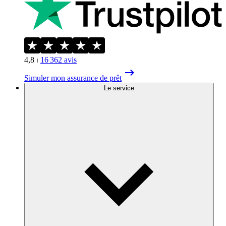
4,8
⏐
16 362
avis
Simuler mon assurance de prêt
Le service