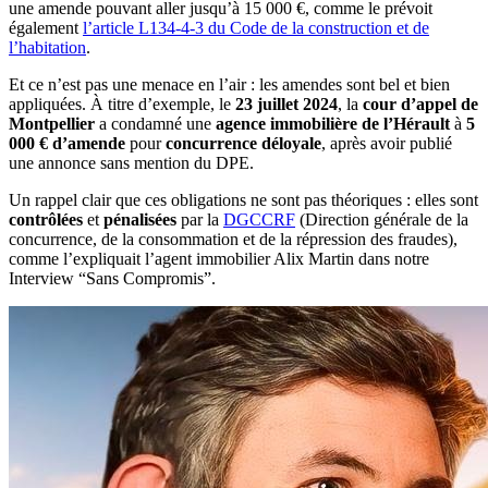
une
amende pouvant aller jusqu’à 15 000 €, comme le prévoit
également
l’article L134-4-3 du Code de la construction et de
l’habitation
.
Et ce n’est pas une menace en l’air : les amendes sont bel et bien
appliquées. À titre d’exemple, le
23 juillet 2024
, la
cour d’appel de
Montpellier
a condamné une
agence immobilière de l’Hérault
à
5
000 € d’amende
pour
concurrence déloyale
, après avoir publié
une annonce sans mention du DPE.
Un rappel clair que ces obligations ne sont pas théoriques : elles sont
contrôlées
et
pénalisées
par la
DGCCRF
(Direction générale de la
concurrence, de la consommation et de la répression des fraudes),
comme l’expliquait l’agent immobilier Alix Martin dans notre
Interview “Sans Compromis”.