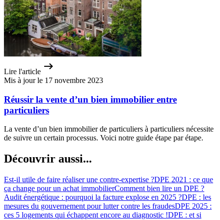
Lire l'article
Mis à jour le 17 novembre 2023
Réussir la vente d’un bien immobilier entre
particuliers
La vente d’un bien immobilier de particuliers à particuliers nécessite
de suivre un certain processus. Voici notre guide étape par étape.
Découvrir aussi...
Est-il utile de faire réaliser une contre-expertise ?
DPE 2021 : ce que
ça change pour un achat immobilier
Comment bien lire un DPE ?
Audit énergétique : pourquoi la facture explose en 2025 ?
DPE : les
mesures du gouvernement pour lutter contre les fraudes
DPE 2025 :
ces 5 logements qui échappent encore au diagnostic !
DPE : et si