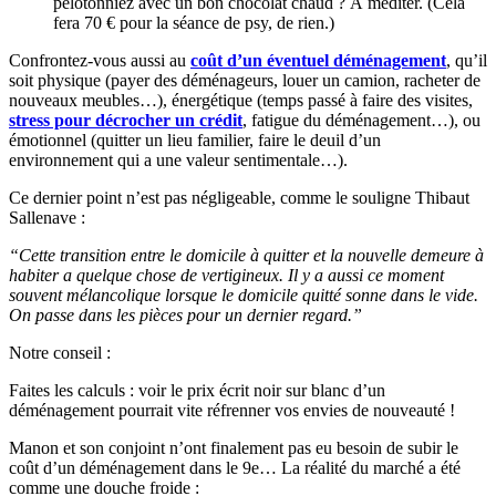
pelotonniez avec un bon chocolat chaud ? À méditer. (Cela
fera 70 € pour la séance de psy, de rien.)
Confrontez-vous aussi au
coût d’un éventuel déménagement
, qu’il
soit physique (payer des déménageurs, louer un camion, racheter de
nouveaux meubles…), énergétique (temps passé à faire des visites,
stress pour décrocher un crédit
, fatigue du déménagement…), ou
émotionnel (quitter un lieu familier, faire le deuil d’un
environnement qui a une valeur sentimentale…).
Ce dernier point n’est pas négligeable, comme le souligne Thibaut
Sallenave :
“Cette transition entre le domicile à quitter et la nouvelle demeure à
habiter a quelque chose de vertigineux. Il y a aussi ce moment
souvent mélancolique lorsque le domicile quitté sonne dans le vide.
On passe dans les pièces pour un dernier regard.”
Notre conseil :
Faites les calculs : voir le prix écrit noir sur blanc d’un
déménagement pourrait vite réfrenner vos envies de nouveauté !
Manon et son conjoint n’ont finalement pas eu besoin de subir le
coût d’un déménagement dans le 9e… La réalité du marché a été
comme une douche froide :