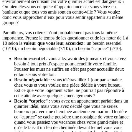
environnement sécurisant car votre quartier actuel est dangereux ?
Ou bien êtes-vous en quête d’appartenance car vous vivez en
banlieue et que tous vos amis sont en centre-ville ? Vous voulez
donc vous rapprocher d’eux pour vous sentir appartenir au même
groupe ?
Par ailleurs, vos critères n’ont probablement pas tous la même
importance. Prenez le temps de les questionner et de les noter de 1 à
10 selon la
valeur que vous leur accordez
: un besoin essentiel
(10/10), un besoin négociable (7/10), un besoin “caprice” (2/10).
Besoin essentiel
: vous allez avoir des jumeaux et vous avez
besoin à tout prix d’espace pour accueillir votre famille.
Pousser les murs ne suffira en effet pas pour accueillir deux
enfants sous votre toit.
Besoin négociable
: vous télétravaillez 1 jour par semaine
chez vous et vous voulez une pièce dédiée à votre bureau.
Est-ce que votre logement actuel ne pourrait pas répondre à
cette attente avec quelques aménagements ?
Besoin “caprice”
: vous avez un appartement parfait dans un
quartier idéal, mais vous avez décidé que vous ne seriez
heureux qu’avec une cheminée ancienne en marbre. Derrière
ce “caprice” se cache peut-être une nostalgie de votre enfance,
quand vous passiez vos vacances chez votre grand-mère et
qu’elle faisait un feu de cheminée devant lequel vous vous