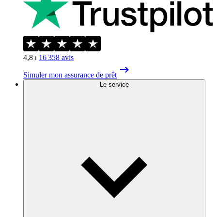
4,8
⏐
16 358
avis
Simuler mon assurance de prêt
Le service