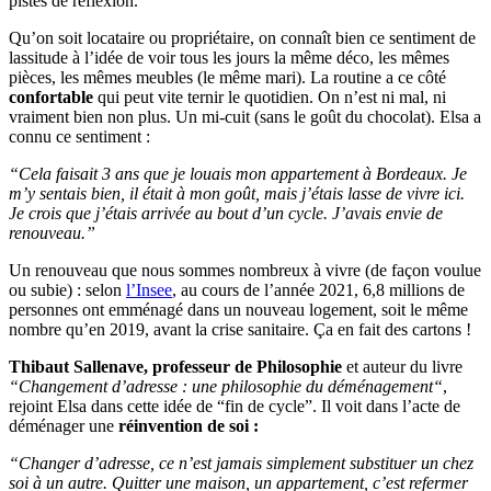
pistes de réflexion.
Qu’on soit locataire ou propriétaire, on connaît bien ce sentiment de
lassitude à l’idée de voir tous les jours la même déco, les mêmes
pièces, les mêmes meubles (le même mari). La routine a ce côté
confortable
qui peut vite ternir le quotidien. On n’est ni mal, ni
vraiment bien non plus. Un mi-cuit (sans le goût du chocolat). Elsa a
connu ce sentiment :
“Cela faisait 3 ans que je louais mon appartement à Bordeaux. Je
m’y sentais bien, il était à mon goût, mais j’étais lasse de vivre ici.
Je crois que j’étais arrivée au bout d’un cycle. J’avais envie de
renouveau.”
Un renouveau que nous sommes nombreux à vivre (de façon voulue
ou subie) : selon
l’Insee
, au cours de l’année 2021, 6,8 millions de
personnes ont emménagé dans un nouveau logement, soit le même
nombre qu’en 2019, avant la crise sanitaire. Ça en fait des cartons !
Thibaut Sallenave, professeur de Philosophie
et auteur du livre
“Changement d’adresse : une philosophie du déménagement“
,
rejoint Elsa dans cette idée de “fin de cycle”. Il voit dans l’acte de
déménager une
réinvention de soi :
“Changer d’adresse, ce n’est jamais simplement substituer un chez
soi à un autre. Quitter une maison, un appartement, c’est refermer