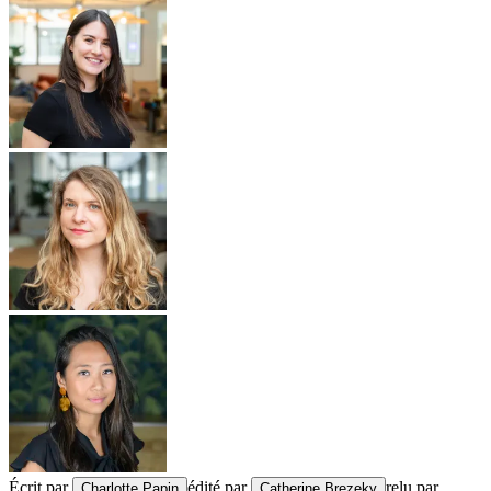
Écrit par
édité par
relu par
Charlotte Papin
Catherine Brezeky