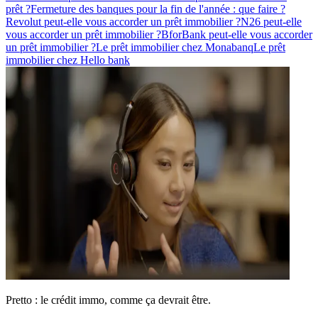
prêt ?
Fermeture des banques pour la fin de l'année : que faire ?
Revolut peut-elle vous accorder un prêt immobilier ?
N26 peut-elle
vous accorder un prêt immobilier ?
BforBank peut-elle vous accorder
un prêt immobilier ?
Le prêt immobilier chez Monabanq
Le prêt
immobilier chez Hello bank
Pretto : le crédit immo, comme ça devrait être.