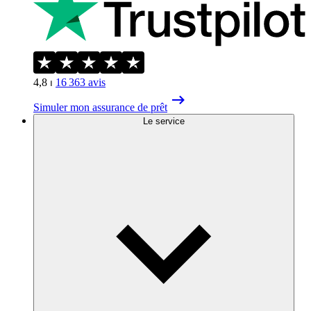
4,8
⏐
16 363
avis
Simuler mon assurance de prêt
Le service