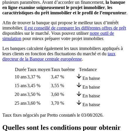
plusieurs paramètres. Avant d’accorder un financement,
la banque
en ligne examine soigneusement le projet immobilier
,
les
caractéristiques du prêt immobilier et le profil de l’emprunteur
.
Afin de trouver la banque qui propose le meilleur taux d’intérêt
immobilier,
il est conseillé de comparer les différentes offres de prêt
disponibles sur le marché. Vous pouvez utiliser
notre outil de
simulation
pour mieux préparer votre projet immobilier.
Les banques calculent également les taux immobiliers appliqués à
leurs clients en fonction des fluctuations du marché et du
taux
directeur de la Banque centrale européenne
.
Durée
Taux moyen
Taux barème
Tendance
10 ans
3,37 %
3,47 %
En baisse
15 ans
3,45 %
3,55 %
En baisse
20 ans
3,50 %
3,60 %
En baisse
25 ans
3,60 %
3,70 %
En baisse
Taux fixes négociés par Pretto constatés le
03/08/2026
.
Quelles sont les conditions pour obtenir