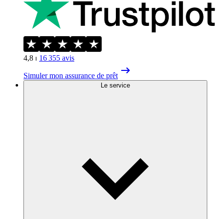
4,8
⏐
16 355
avis
Simuler mon assurance de prêt
Le service