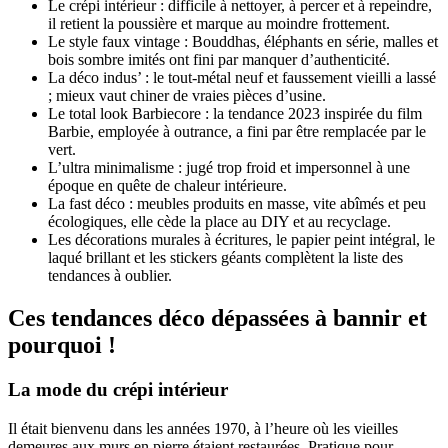
Le crépi intérieur : difficile à nettoyer, à percer et à repeindre,
il retient la poussière et marque au moindre frottement.
Le style faux vintage : Bouddhas, éléphants en série, malles et
bois sombre imités ont fini par manquer d’authenticité.
La déco indus’ : le tout-métal neuf et faussement vieilli a lassé
; mieux vaut chiner de vraies pièces d’usine.
Le total look Barbiecore : la tendance 2023 inspirée du film
Barbie, employée à outrance, a fini par être remplacée par le
vert.
L’ultra minimalisme : jugé trop froid et impersonnel à une
époque en quête de chaleur intérieure.
La fast déco : meubles produits en masse, vite abîmés et peu
écologiques, elle cède la place au DIY et au recyclage.
Les décorations murales à écritures, le papier peint intégral, le
laqué brillant et les stickers géants complètent la liste des
tendances à oublier.
Ces tendances déco dépassées à bannir et
pourquoi !
La mode du crépi intérieur
Il était bienvenu dans les années 1970, à l’heure où les vieilles
demeures aux murs en pierre étaient restaurées. Pratique pour