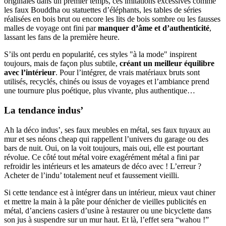
originales dans un premier temps, ces imitations excessives comme
les faux Bouddha ou statuettes d’éléphants, les tables de séries
réalisées en bois brut ou encore les lits de bois sombre ou les fausses
malles de voyage ont fini par
manquer d’âme et d’authenticité
,
lassant les fans de la première heure.
S’ils ont perdu en popularité, ces styles "à la mode" inspirent
toujours, mais de façon plus subtile,
créant un meilleur équilibre
avec l’intérieur
. Pour l’intégrer, de vrais matériaux bruts sont
utilisés, recyclés, chinés ou issus de voyages et l’ambiance prend
une tournure plus poétique, plus vivante, plus authentique…
La tendance indus’
Ah la déco indus’, ses faux meubles en métal, ses faux tuyaux au
mur et ses néons cheap qui rappellent l’univers du garage ou des
bars de nuit. Oui, on la voit toujours, mais oui, elle est pourtant
révolue. Ce côté tout métal voire exagérément métal a fini par
refroidir les intérieurs et les amateurs de déco avec ! L’erreur ?
Acheter de l’indu’ totalement neuf et faussement vieilli.
Si cette tendance est à intégrer dans un intérieur, mieux vaut chiner
et mettre la main à la pâte pour dénicher de vieilles publicités en
métal, d’anciens casiers d’usine à restaurer ou une bicyclette dans
son jus à suspendre sur un mur haut. Et là, l’effet sera “wahou !”