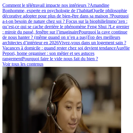
Comment le télétravail impacte nos intérieurs ?
Amandine
Bonhomme, experte en psychologie de l’habitat
Quelle philosophie
décorative adopter pour plus de bien-être dans sa maison ?
Pourquoi
a-t-on besoin de nature chez soi ? Focus sur la biophilie
Immo’zen :
qu’est-ce qui se cache derrière le phénomène Feng Shui ?
Le grenier
: miroir du passé, fenêtre sur l’imaginaire
Pourquoi la cave continue
de nous hanter ? (même quand on n’en a pas)
Top des meilleurs
architectes d’intérieur en 2026
Vivez-vous dans un logement sain ?
Vacances à domicile : quand rester chez soi devient tendance
Aurélie
Pepori, home organiser : son métier et ses astuces
rangement
Pourquoi faire le vide nous fait du bien ?
Voir tous les contenus