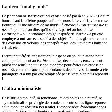
La déco "totally pink"
Le
phénomène Barbie
est bel et bien passé par là en 2023 ! Le film
humanisant la célèbre poupée a fini de nous faire voir la vie en rose.
Pourquoi ? Une histoire de lassitude, là encore.
"Trop de rose tue le
rose !"
, pourrait-on dire, qu’il soit vif, pastel ou fushia. Le
Barbiecore
- ou la tendance design inspirée de Barbie - a pu être
employé à outrance
, associé à des objets féminins glamour comme
des coussins en velours, des canapés roses, des luminaires imitation
cristal, etc.
L’erreur eut été de transformer un espace du sol au plafond pour
coller parfaitement au
Barbiecore
. Les décorateurs, eux, avaient
plutôt conseillé une utilisation modérée pour éviter l’overdose de
rose. Et, comme beaucoup de tendances décoratives,
la mode a été
passagère
et a fini par être remplacée par le vert, bien plus reposant
!
L'ultra minimaliste
Basé sur la simplicité, la fonctionnalité des objets et la pureté, le
style minimaliste privilégie des couleurs neutres, des lignes épurées
et un mobilier
réduit à l’essentiel
. L’espace n’est évidemment pas
encombré et reste plus lumineux et apaisant. La tendance