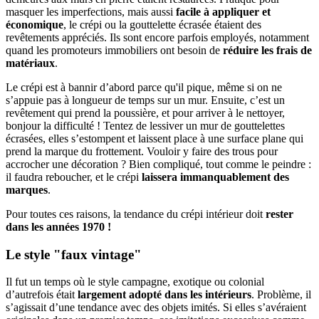
masquer les imperfections, mais aussi
facile à appliquer et
économique
, le crépi ou la gouttelette écrasée étaient des
revêtements appréciés. Ils sont encore parfois employés, notamment
quand les promoteurs immobiliers ont besoin de
réduire les frais de
matériaux
.
Le crépi est à bannir d’abord parce qu'il pique, même si on ne
s’appuie pas à longueur de temps sur un mur. Ensuite, c’est un
revêtement qui prend la poussière, et pour arriver à le nettoyer,
bonjour la difficulté ! Tentez de lessiver un mur de gouttelettes
écrasées, elles s’estompent et laissent place à une surface plane qui
prend la marque du frottement. Vouloir y faire des trous pour
accrocher une décoration ? Bien compliqué, tout comme le peindre :
il faudra reboucher, et le crépi
laissera immanquablement des
marques
.
Pour toutes ces raisons, la tendance du crépi intérieur doit
rester
dans les années 1970 !
Le style "faux vintage"
Il fut un temps où le style campagne, exotique ou colonial
d’autrefois était
largement adopté dans les intérieurs
. Problème, il
s’agissait d’une tendance avec des objets imités. Si elles s’avéraient