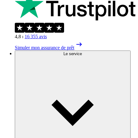
4,8
⏐
16 355
avis
Simuler mon assurance de prêt
Le service