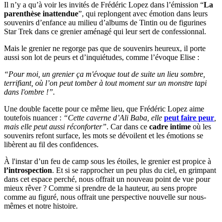
Il n’y a qu’à voir les invités de Frédéric Lopez dans l’émission “
La
parenthèse inattendue
”, qui replongent avec émotion dans leurs
souvenirs d’enfance au milieu d’albums de Tintin ou de figurines
Star Trek dans ce grenier aménagé qui leur sert de confessionnal.
Mais le grenier ne regorge pas que de souvenirs heureux, il porte
aussi son lot de peurs et d’inquiétudes, comme l’évoque Elise :
“Pour moi, un grenier ça m'évoque tout de suite un lieu sombre,
terrifiant, où l’on peut tomber à tout moment sur un monstre tapi
dans l'ombre !”.
Une double facette pour ce même lieu, que Frédéric Lopez aime
toutefois nuancer :
“Cette caverne d’Ali Baba, elle
peut faire peur
,
mais elle peut aussi réconforter”
. Car dans ce
cadre intime
où les
souvenirs refont surface, les mots se dévoilent et les émotions se
libèrent au fil des confidences.
À l'instar d’un feu de camp sous les étoiles, le grenier est propice à
l’introspection
. Et si se rapprocher un peu plus du ciel, en grimpant
dans cet espace perché, nous offrait un nouveau point de vue pour
mieux rêver ? Comme si prendre de la hauteur, au sens propre
comme au figuré, nous offrait une perspective nouvelle sur nous-
mêmes et notre histoire.