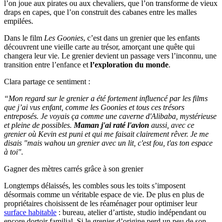
l’on joue aux pirates ou aux chevaliers, que l’on transforme de vieux
draps en capes, que l’on construit des cabanes entre les malles
empilées.
Dans le film
Les Goonies
, c’est dans un grenier que les enfants
découvrent une vieille carte au trésor, amorçant une quête qui
changera leur vie. Le grenier devient un passage vers l’inconnu, une
transition entre l’enfance et
l’exploration du monde
.
Clara partage ce sentiment :
“Mon regard sur le grenier a été fortement influencé par les films
que j’ai vus enfant, comme les Goonies et tous ces trésors
entreposés. Je voyais ça comme une caverne d'Alibaba, mystérieuse
et pleine de possibles.
Maman j'ai raté l'avion
aussi, avec ce
grenier où Kevin est puni et qui me faisait clairement rêver. Je me
disais "mais wahou un grenier avec un lit, c'est fou, t'as ton espace
à toi".
Gagner des mètres carrés grâce à son grenier
Longtemps délaissés, les combles sous les toits s’imposent
désormais comme un véritable espace de vie. De plus en plus de
propriétaires choisissent de les réaménager pour optimiser leur
surface habitable
: bureau, atelier d’artiste, studio indépendant ou
encore dortoir familial. Si le grenier d’origine perd un peu de son