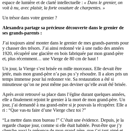
espace de lumière et de clarté intellectuelle :
« Dans le grenier, on
voit à nu, avec plaisir, la forte ossature de charpentes. »
Un trésor dans votre grenier ?
Alexandra partage sa précieuse découverte dans le grenier de
ses grands-parents :
J’ai toujours aimé monter dans le grenier de mes grands-parents pour
y chasser des trésors. J’ai ainsi redonné vie à une radio des années
1920, récupéré une glacière en bois fabriquée par mon grand-père
et, plus récemment… une Vierge de 80 cm de haut !
Un jour, la Vierge s’est brisée en mille morceaux. Elle devait être
jetée, mais mon grand-père n’a pas pu s’y résoudre. Il a alors pris un
temps immense pour lui redonner vie. Sa restauration a été si
minutieuse qu’on ne peut même pas deviner qu’elle avait été brisée.
Après avoir retrouvé sa place dans l’église durant quelques années,
elle a finalement rejoint le grenier à la mort de mon grand-père. Un
jour, j’ai demandé à ma grand-mère si je pouvais la récupérer. Elle a
ri : “Que vas-tu faire d’une Vierge chez toi ?”
“La mettre dans mon bureau !” C’était une évidence. Depuis, je la
regarde chaque jour, comme si elle était habitée. Peut-être que j’y
cherche aussi la présence de mon grand-père, que j’ai tant aimé et