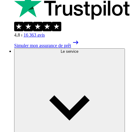
4,8
⏐
16 363
avis
Simuler mon assurance de prêt
Le service