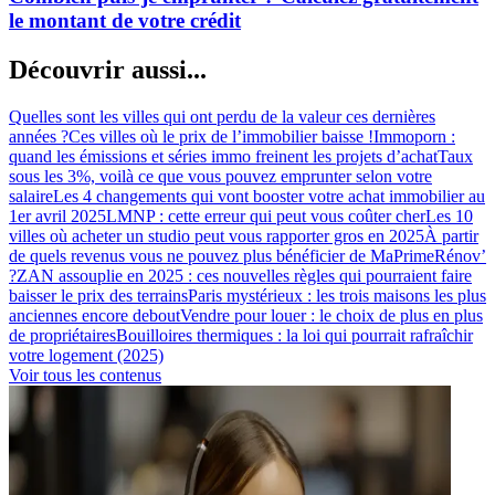
le montant de votre crédit
Découvrir aussi...
Quelles sont les villes qui ont perdu de la valeur ces dernières
années ?
Ces villes où le prix de l’immobilier baisse !
Immoporn :
quand les émissions et séries immo freinent les projets d’achat
Taux
sous les 3%, voilà ce que vous pouvez emprunter selon votre
salaire
Les 4 changements qui vont booster votre achat immobilier au
1er avril 2025
LMNP : cette erreur qui peut vous coûter cher
Les 10
villes où acheter un studio peut vous rapporter gros en 2025
À partir
de quels revenus vous ne pouvez plus bénéficier de MaPrimeRénov’
?
ZAN assouplie en 2025 : ces nouvelles règles qui pourraient faire
baisser le prix des terrains
Paris mystérieux : les trois maisons les plus
anciennes encore debout
Vendre pour louer : le choix de plus en plus
de propriétaires
Bouilloires thermiques : la loi qui pourrait rafraîchir
votre logement (2025)
Voir tous les contenus