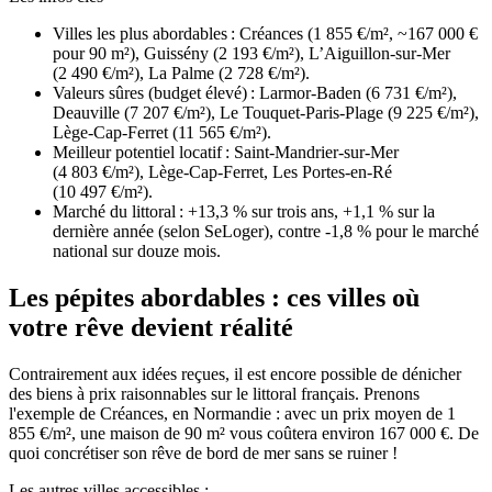
Villes les plus abordables : Créances (1 855 €/m², ~167 000 €
pour 90 m²), Guissény (2 193 €/m²), L’Aiguillon-sur-Mer
(2 490 €/m²), La Palme (2 728 €/m²).
Valeurs sûres (budget élevé) : Larmor-Baden (6 731 €/m²),
Deauville (7 207 €/m²), Le Touquet-Paris-Plage (9 225 €/m²),
Lège-Cap-Ferret (11 565 €/m²).
Meilleur potentiel locatif : Saint-Mandrier-sur-Mer
(4 803 €/m²), Lège-Cap-Ferret, Les Portes-en-Ré
(10 497 €/m²).
Marché du littoral : +13,3 % sur trois ans, +1,1 % sur la
dernière année (selon SeLoger), contre -1,8 % pour le marché
national sur douze mois.
Les pépites abordables : ces villes où
votre rêve devient réalité
Contrairement aux idées reçues, il est encore possible de dénicher
des biens à prix raisonnables sur le littoral français. Prenons
l'exemple de Créances, en Normandie : avec un prix moyen de 1
855 €/m², une maison de 90 m² vous coûtera environ 167 000 €. De
quoi concrétiser son rêve de bord de mer sans se ruiner !
Les autres villes accessibles :