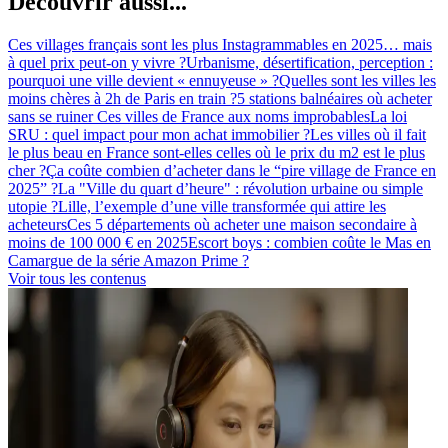
Découvrir aussi...
Ces villages français sont les plus Instagrammables en 2025… mais
à quel prix peut-on y vivre ?
Urbanisme, désertification, perception :
pourquoi une ville devient « ennuyeuse » ?
Quelles sont les villes les
moins chères à 2h de Paris en train ?
5 stations balnéaires où acheter
sans se ruiner
Ces villes de France aux noms improbables
La loi
SRU : quel impact pour mon achat immobilier ?
Les villes où il fait
le plus beau en France sont-elles celles où le prix du m2 est le plus
cher ?
Ça coûte combien d’acheter dans le “pire village de France en
2025” ?
La "Ville du quart d’heure" : révolution urbaine ou simple
utopie ?
Lille, l’exemple d’une ville transformée qui attire les
acheteurs
Ces 5 départements où acheter une maison secondaire à
moins de 100 000 € en 2025
Escort boys : combien coûte le Mas en
Camargue de la série Amazon Prime ?
Voir tous les contenus