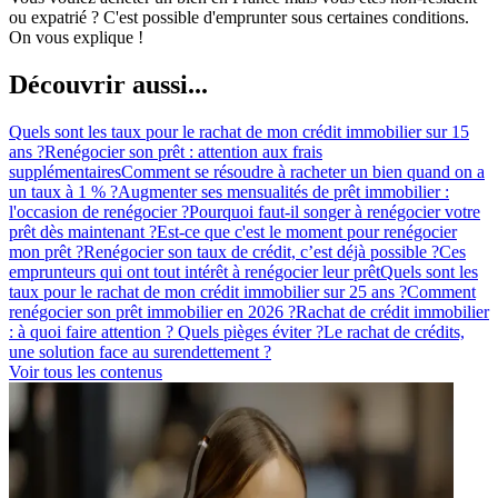
ou expatrié ? C'est possible d'emprunter sous certaines conditions.
On vous explique !
Découvrir aussi...
Quels sont les taux pour le rachat de mon crédit immobilier sur 15
ans ?
Renégocier son prêt : attention aux frais
supplémentaires
Comment se résoudre à racheter un bien quand on a
un taux à 1 % ?
Augmenter ses mensualités de prêt immobilier :
l'occasion de renégocier ?
Pourquoi faut-il songer à renégocier votre
prêt dès maintenant ?
Est-ce que c'est le moment pour renégocier
mon prêt ?
Renégocier son taux de crédit, c’est déjà possible ?
Ces
emprunteurs qui ont tout intérêt à renégocier leur prêt
Quels sont les
taux pour le rachat de mon crédit immobilier sur 25 ans ?
Comment
renégocier son prêt immobilier en 2026 ?
Rachat de crédit immobilier
: à quoi faire attention ? Quels pièges éviter ?
Le rachat de crédits,
une solution face au surendettement ?
Voir tous les contenus