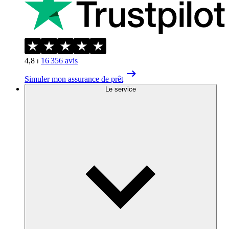
4,8
⏐
16 356
avis
Simuler mon assurance de prêt
Le service