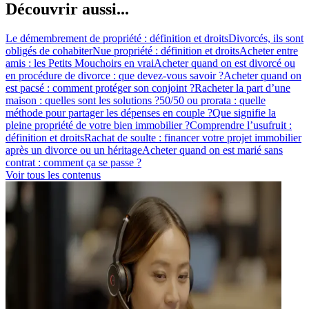
Découvrir aussi...
Le démembrement de propriété : définition et droits
Divorcés, ils sont
obligés de cohabiter
Nue propriété : définition et droits
Acheter entre
amis : les Petits Mouchoirs en vrai
Acheter quand on est divorcé ou
en procédure de divorce : que devez-vous savoir ?
Acheter quand on
est pacsé : comment protéger son conjoint ?
Racheter la part d’une
maison : quelles sont les solutions ?
50/50 ou prorata : quelle
méthode pour partager les dépenses en couple ?
Que signifie la
pleine propriété de votre bien immobilier ?
Comprendre l’usufruit :
définition et droits
Rachat de soulte : financer votre projet immobilier
après un divorce ou un héritage
Acheter quand on est marié sans
contrat : comment ça se passe ?
Voir tous les contenus