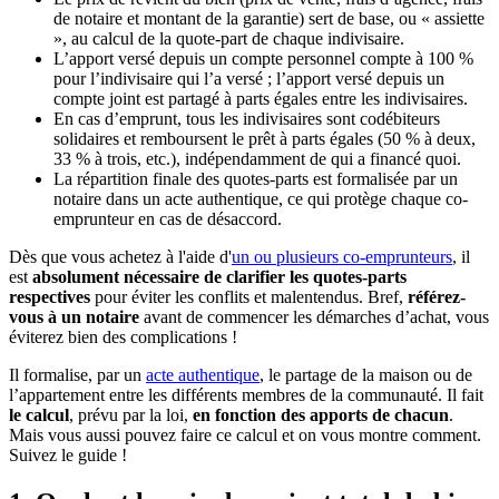
de notaire et montant de la garantie) sert de base, ou « assiette
», au calcul de la quote-part de chaque indivisaire.
L’apport versé depuis un compte personnel compte à 100 %
pour l’indivisaire qui l’a versé ; l’apport versé depuis un
compte joint est partagé à parts égales entre les indivisaires.
En cas d’emprunt, tous les indivisaires sont codébiteurs
solidaires et remboursent le prêt à parts égales (50 % à deux,
33 % à trois, etc.), indépendamment de qui a financé quoi.
La répartition finale des quotes-parts est formalisée par un
notaire dans un acte authentique, ce qui protège chaque co-
emprunteur en cas de désaccord.
Dès que vous achetez à l'aide d'
un ou plusieurs co-emprunteurs
, il
est
absolument nécessaire de clarifier les quotes-parts
respectives
pour éviter les conflits et malentendus. Bref,
référez-
vous à un notaire
avant de commencer les démarches d’achat, vous
éviterez bien des complications !
Il formalise, par un
acte authentique
, le partage de la maison ou de
l’appartement entre les différents membres de la communauté. Il fait
le calcul
, prévu par la loi,
en fonction des apports de chacun
.
Mais vous aussi pouvez faire ce calcul et on vous montre comment.
Suivez le guide !