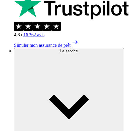
4,8
⏐
16 362
avis
Simuler mon assurance de prêt
Le service