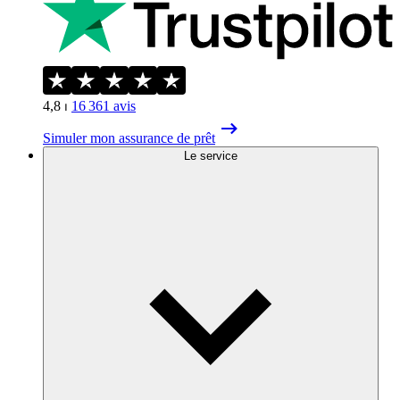
4,8
⏐
16 361
avis
Simuler mon assurance de prêt
Le service