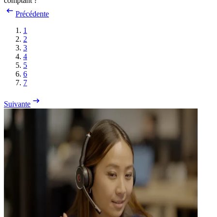
comptant ?
Précédente
1
2
3
4
5
6
7
Suivante