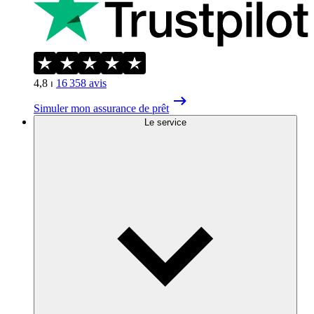
4,8
⏐
16 358
avis
Simuler mon assurance de prêt
Le service