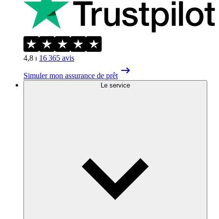
4,8
⏐
16 365
avis
Simuler mon assurance de prêt
Le service