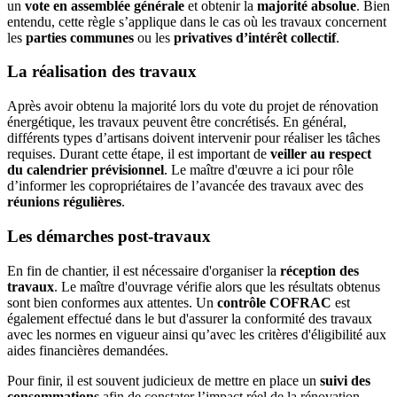
un
vote en assemblée générale
et obtenir la
majorité absolue
. Bien
entendu, cette règle s’applique dans le cas où les travaux concernent
les
parties communes
ou les
privatives d’intérêt collectif
.
La réalisation des travaux
Après avoir obtenu la majorité lors du vote du projet de rénovation
énergétique, les travaux peuvent être concrétisés. En général,
différents types d’artisans doivent intervenir pour réaliser les tâches
requises. Durant cette étape, il est important de
veiller au respect
du calendrier prévisionnel
. Le maître d'œuvre a ici pour rôle
d’informer les copropriétaires de l’avancée des travaux avec des
réunions régulières
.
Les démarches post-travaux
En fin de chantier, il est nécessaire d'organiser la
réception des
travaux
. Le maître d'ouvrage vérifie alors que les résultats obtenus
sont bien conformes aux attentes. Un
contrôle COFRAC
est
également effectué dans le but d'assurer la conformité des travaux
avec les normes en vigueur ainsi qu’avec les critères d'éligibilité aux
aides financières demandées.
Pour finir, il est souvent judicieux de mettre en place un
suivi des
consommations
afin de constater l’impact réel de la rénovation