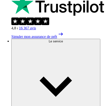
4,8
⏐
16 367
avis
Simuler mon assurance de prêt
Le service