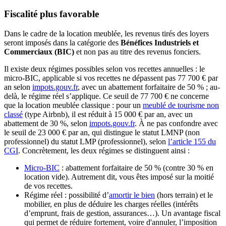
Fiscalité plus favorable
Dans le cadre de la location meublée, les revenus tirés des loyers
seront imposés dans la catégorie des
Bénéfices Industriels et
Commerciaux (BIC)
et non pas au titre des revenus fonciers.
Il existe deux régimes possibles selon vos recettes annuelles : le
micro-BIC, applicable si vos recettes ne dépassent pas 77 700 € par
an selon
impots.gouv.fr
, avec un abattement forfaitaire de 50 % ; au-
delà, le régime réel s’applique. Ce seuil de 77 700 € ne concerne
que la location meublée classique : pour un
meublé de tourisme non
classé
(type Airbnb), il est réduit à 15 000 € par an, avec un
abattement de 30 %, selon
impots.gouv.fr
. À ne pas confondre avec
le seuil de 23 000 € par an, qui distingue le statut LMNP (non
professionnel) du statut LMP (professionnel), selon
l’article 155 du
CGI
. Concrètement, les deux régimes se distinguent ainsi :
Micro-BIC
: abattement forfaitaire de 50 % (contre 30 % en
location vide). Autrement dit, vous êtes imposé sur la moitié
de vos recettes.
Régime réel : possibilité d’
amortir le bien
(hors terrain) et le
mobilier, en plus de déduire les charges réelles (intérêts
d’emprunt, frais de gestion, assurances…). Un avantage fiscal
qui permet de réduire fortement, voire d'annuler, l’imposition