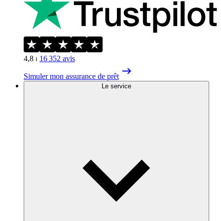
4,8
⏐
16 352
avis
Simuler mon assurance de prêt
Le service