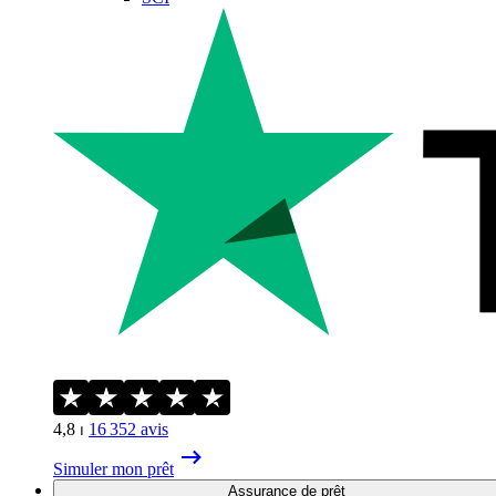
4,8
⏐
16 352
avis
Simuler mon prêt
Assurance de prêt