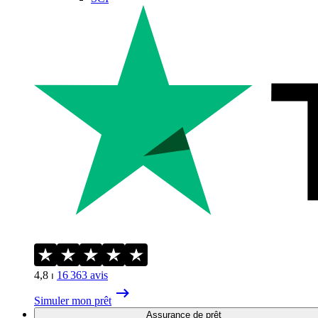
4,8
⏐
16 363
avis
Simuler mon prêt
Assurance de prêt