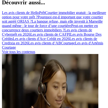
Découvrir aussi...
Les avis clients de HelloPrêt
Courtier immobilier gratuit : la meilleure
option pour votre prêt ?
Pourquoi est-il important que votre courtier
soit agréé ORIAS ?
La banque refuse, mais elle investit à Marseille
quand même : le tour de force d’une courtière
Peut-on mettre en
concurrence deux courtiers immobiliers ?
Les avis clients de
Cyberprêt en 2026
Les avis clients de CAFPI
Les avis Bourse Des
Crédits
Les avis clients d'Ace Crédit en 2026
Les avis clients de
Credixia en 2026
Les avis clients d’ABCourtage
Les avis d'Artémis
Courtage
Voir tous les contenus