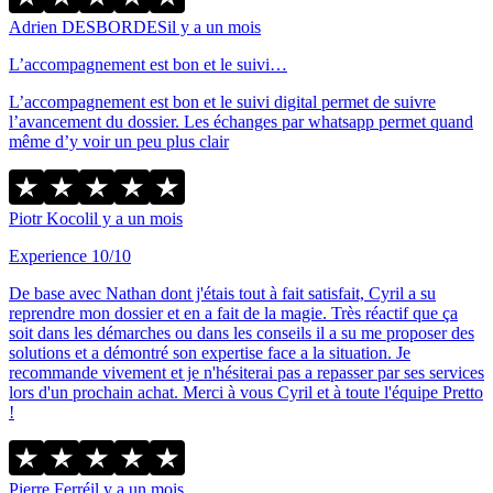
Adrien DESBORDES
il y a un mois
L’accompagnement est bon et le suivi…
L’accompagnement est bon et le suivi digital permet de suivre
l’avancement du dossier. Les échanges par whatsapp permet quand
même d’y voir un peu plus clair
Piotr Kocol
il y a un mois
Experience 10/10
De base avec Nathan dont j'étais tout à fait satisfait, Cyril a su
reprendre mon dossier et en a fait de la magie. Très réactif que ça
soit dans les démarches ou dans les conseils il a su me proposer des
solutions et a démontré son expertise face a la situation. Je
recommande vivement et je n'hésiterai pas a repasser par ses services
lors d'un prochain achat. Merci à vous Cyril et à toute l'équipe Pretto
!
Pierre Ferré
il y a un mois