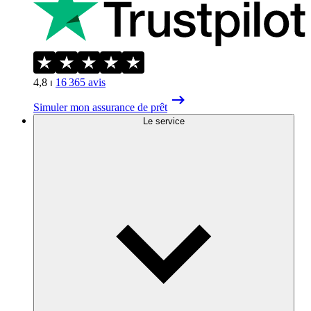
4,8
⏐
16 365
avis
Simuler mon assurance de prêt
Le service