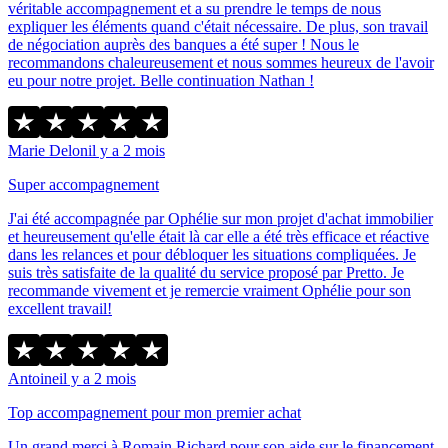
véritable accompagnement et a su prendre le temps de nous
expliquer les éléments quand c'était nécessaire. De plus, son travail
de négociation auprès des banques a été super ! Nous le
recommandons chaleureusement et nous sommes heureux de l'avoir
eu pour notre projet. Belle continuation Nathan !
Marie Delon
il y a 2 mois
Super accompagnement
J'ai été accompagnée par Ophélie sur mon projet d'achat immobilier
et heureusement qu'elle était là car elle a été très efficace et réactive
dans les relances et pour débloquer les situations compliquées. Je
suis très satisfaite de la qualité du service proposé par Pretto. Je
recommande vivement et je remercie vraiment Ophélie pour son
excellent travail!
Antoine
il y a 2 mois
Top accompagnement pour mon premier achat
Un grand merci à Romain Richard pour son aide sur le financement