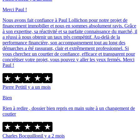
Merci Paul !
Nous avons fait confiance à Paul Lollichon pour notre projet de
financement immobilier et nous en sommes absolument ravis. Grâce
à son expertise, sa réactivité et sa parfaite connaissance du marché, il
a réussi à nous obtenir un taux très compétitif. Au-delà de la
performance financière, son accompagnement tout au long des
démarches a été rassurant, clair et extrêmement professionnel. Si
vous cherchez un courtier de confiance, efficace et transparent pour
concrétiser votre projet, vous pouvez y aller les yeux fermés. Merci
Paul !
Pierre Petit
il y a un mois
Bien
Rien à redire , dossier bien repris en main suite à un changement de
coutier
Charles Bocquillon
il y a 2 mois