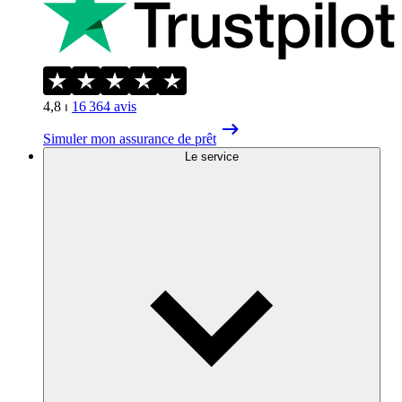
4,8
⏐
16 364
avis
Simuler mon assurance de prêt
Le service