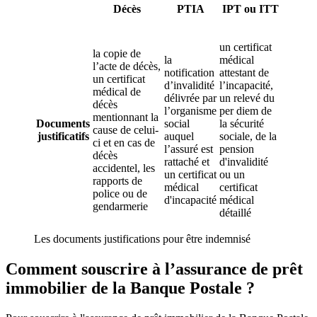
Décès
PTIA
IPT ou ITT
un certificat
la copie de
la
médical
l’acte de décès,
notification
attestant de
un certificat
d’invalidité
l’incapacité,
médical de
délivrée par
un relevé du
décès
l’organisme
per diem de
mentionnant la
Documents
social
la sécurité
cause de celui-
justificatifs
auquel
sociale, de la
ci et en cas de
l’assuré est
pension
décès
rattaché et
d'invalidité
accidentel, les
un certificat
ou un
rapports de
médical
certificat
police ou de
d'incapacité
médical
gendarmerie
détaillé
Les documents justifications pour être indemnisé
Comment souscrire à l’assurance de prêt
immobilier de la Banque Postale ?