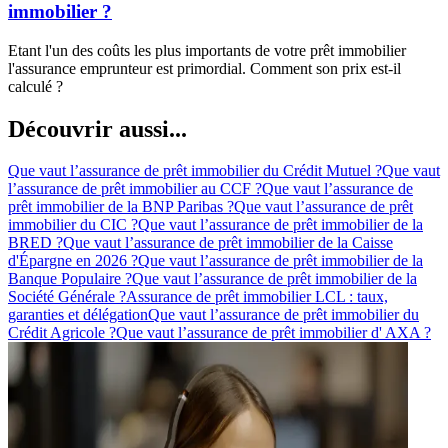
immobilier ?
Etant l'un des coûts les plus importants de votre prêt immobilier
l'assurance emprunteur est primordial. Comment son prix est-il
calculé ?
Découvrir aussi...
Que vaut l’assurance de prêt immobilier du Crédit Mutuel ?
Que vaut
l’assurance de prêt immobilier au CCF ?
Que vaut l’assurance de
prêt immobilier de la BNP Paribas ?
Que vaut l’assurance de prêt
immobilier du CIC ?
Que vaut l’assurance de prêt immobilier de la
BRED ?
Que vaut l’assurance de prêt immobilier de la Caisse
d'Épargne en 2026 ?
Que vaut l’assurance de prêt immobilier de la
Banque Populaire ?
Que vaut l’assurance de prêt immobilier de la
Société Générale ?
Assurance de prêt immobilier LCL : taux,
garanties et délégation
Que vaut l’assurance de prêt immobilier du
Crédit Agricole ?
Que vaut l’assurance de prêt immobilier d' AXA ?