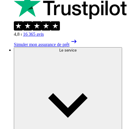
4,8
⏐
16 365
avis
Simuler mon assurance de prêt
Le service