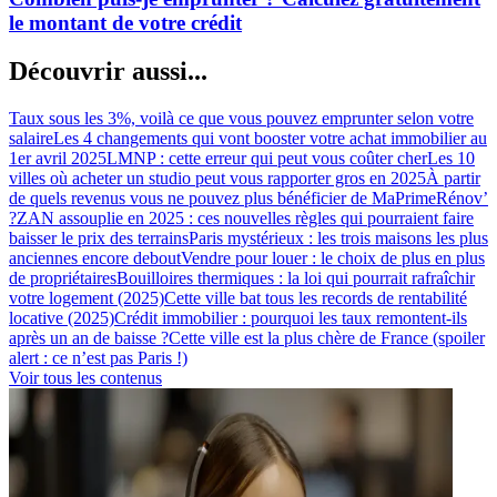
le montant de votre crédit
Découvrir aussi...
Taux sous les 3%, voilà ce que vous pouvez emprunter selon votre
salaire
Les 4 changements qui vont booster votre achat immobilier au
1er avril 2025
LMNP : cette erreur qui peut vous coûter cher
Les 10
villes où acheter un studio peut vous rapporter gros en 2025
À partir
de quels revenus vous ne pouvez plus bénéficier de MaPrimeRénov’
?
ZAN assouplie en 2025 : ces nouvelles règles qui pourraient faire
baisser le prix des terrains
Paris mystérieux : les trois maisons les plus
anciennes encore debout
Vendre pour louer : le choix de plus en plus
de propriétaires
Bouilloires thermiques : la loi qui pourrait rafraîchir
votre logement (2025)
Cette ville bat tous les records de rentabilité
locative (2025)
Crédit immobilier : pourquoi les taux remontent-ils
après un an de baisse ?
Cette ville est la plus chère de France (spoiler
alert : ce n’est pas Paris !)
Voir tous les contenus