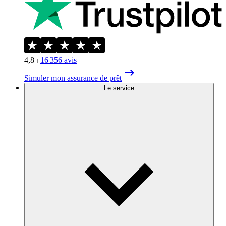
4,8
⏐
16 356
avis
Simuler mon assurance de prêt
Le service