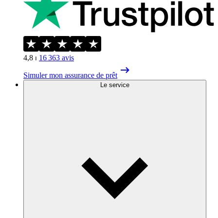
4,8
⏐
16 363
avis
Simuler mon assurance de prêt
Le service