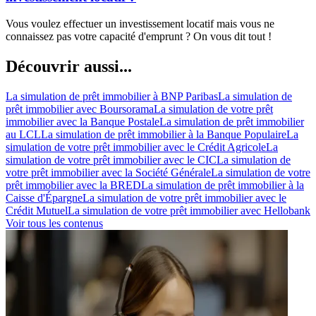
Vous voulez effectuer un investissement locatif mais vous ne
connaissez pas votre capacité d'emprunt ? On vous dit tout !
Découvrir aussi...
La simulation de prêt immobilier à BNP Paribas
La simulation de
prêt immobilier avec Boursorama
La simulation de votre prêt
immobilier avec la Banque Postale
La simulation de prêt immobilier
au LCL
La simulation de prêt immobilier à la Banque Populaire
La
simulation de votre prêt immobilier avec le Crédit Agricole
La
simulation de votre prêt immobilier avec le CIC
La simulation de
votre prêt immobilier avec la Société Générale
La simulation de votre
prêt immobilier avec la BRED
La simulation de prêt immobilier à la
Caisse d'Épargne
La simulation de votre prêt immobilier avec le
Crédit Mutuel
La simulation de votre prêt immobilier avec Hellobank
Voir tous les contenus