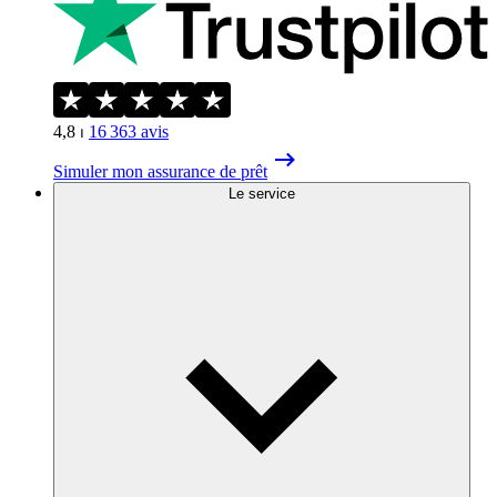
4,8
⏐
16 363
avis
Simuler mon assurance de prêt
Le service