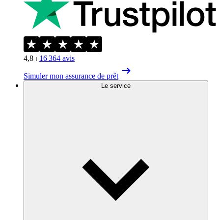
4,8
⏐
16 364
avis
Simuler mon assurance de prêt
Le service